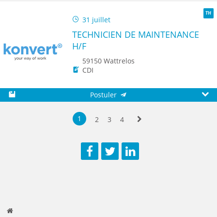
Sauvegarder
Aperç
31 juillet
TH
TECHNICIEN DE MAINTENANCE
H/F
59150 Wattrelos
CDI
Postuler
Sauvegarder
Aperç
1
2
3
4
Suivante
Facebook
Twitter
LinkedIn