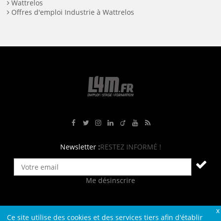
Wattrelos
Offres d'emploi Industrie à Wattrelos
Rejoignez-nous sur Facebook
Suivez-nous sur Twitter
Suivez-nous sur Instagram
Rejoignez-nous sur LinkedIn
Rejoignez-nous sur Viadeo
Suivez-nous sur Youtube
Retrouvez tous nos flux RS
Newsletter :
RESTEZ INFORMÉ !
Me désinscrire
Ce site utilise des cookies et des services tiers afin d'établir