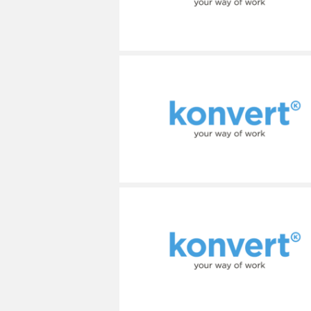
MÉCANICIEN / TECHNICIEN DE MAINT
EXPERT AUTOMOBILE
DOUAI
WATTRELOS
WATTRELOS
MÉCANIQUE
INSPECTION / CONTRÔLE
VALENCIENNES
MARCQ-EN-BAROEUL
MARCQ-EN-BAROEUL
MÉTALLURGIE
JARDINAGE
COMPIÈGNE
LENS
LENS
MÉTIERS DE BOUCHE
MÉCANICIEN AUTOMOBILE
WATTRELOS
MAUBEUGE
MAUBEUGE
OPERATEUR DE PRODUCTION
MÉTIERS DE BOUCHE
MARCQ-EN-BAROEUL
LIÉVIN
LIÉVIN
OPERATEUR RÉGLEUR
PRÉPARATEUR DE VÉHICUL
LENS
SOISSONS
SOISSONS
PRODUCTION
RESTAURATION
MAUBEUGE
LOMME
LOMME
PRODUCTION / CONDUITE MACHINE
SCIENCES HUMAINES
LIÉVIN
SÉCURITÉ
VENDEUR BOUTIQUE & MA
SOISSONS
LOMME