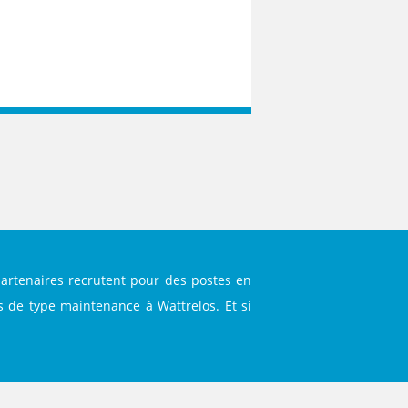
TH
partenaires recrutent pour des postes en
ls de type maintenance à Wattrelos. Et si