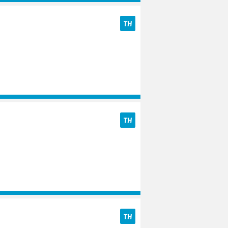
TH
TH