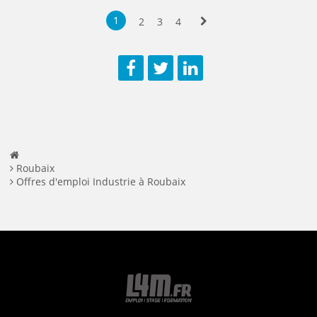
Sauvegarder
Aperç
1
2
3
4
Suivante
Facebook
Twitter
LinkedIn
Roubaix
Offres d'emploi Industrie à Roubaix