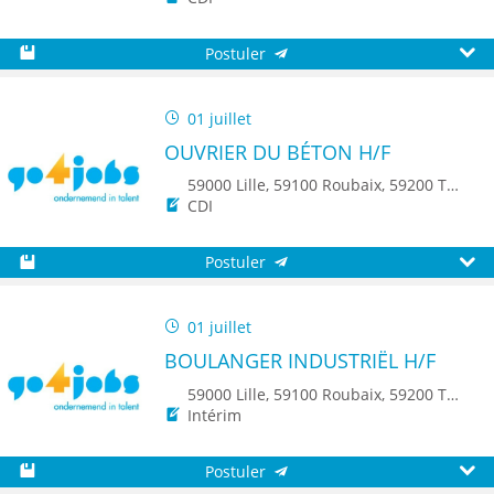
Postuler
Sauvegarder
Aperç
01 juillet
OUVRIER DU BÉTON H/F
59000 Lille, 59100 Roubaix, 59200 Tourcoing, 59650 Villeneuve d'Ascq, 59150 Wattrelos, 59510 Hem, 59223 Roncq, 59560 Comines, 59520 Marquette-lez-Lille, 59960 Neuville-en-Ferrain
CDI
Postuler
Sauvegarder
Aperç
01 juillet
BOULANGER INDUSTRIËL H/F
59000 Lille, 59100 Roubaix, 59200 Tourcoing, 59140 Dunkerque, 59650 Villeneuve d'Ascq, 59500 Douai, 59150 Wattrelos, 59370 Mons-en-Baroeul, 59250 Halluin, 59290 Wasquehal, 59270 Bailleul, 59223 Roncq, 59390 Toufflers, 8500 Kortrijk
Intérim
Postuler