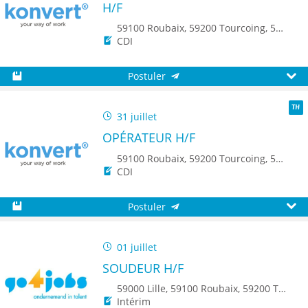
H/F
59100 Roubaix, 59200 Tourcoing, 59150 Wattrelos, 7700 Mouscron
CDI
Postuler
Sauvegarder
Aperç
31 juillet
TH
OPÉRATEUR H/F
59100 Roubaix, 59200 Tourcoing, 59150 Wattrelos
CDI
Postuler
Sauvegarder
Aperç
01 juillet
SOUDEUR H/F
59000 Lille, 59100 Roubaix, 59200 Tourcoing, 59250 Halluin, 7711 Dottignies/Dottenijs, 8500 Kortrijk, 7700 Mouscron, 7500 Tournai, 8790 Waregem
Intérim