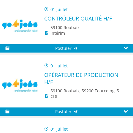
01 juillet
CONTRÔLEUR QUALITÉ H/F
59100 Roubaix
Intérim
Postuler
Sauvegarder
Aperç
01 juillet
OPÉRATEUR DE PRODUCTION
H/F
59100 Roubaix, 59200 Tourcoing, 59223 Roncq, 59960 Neuville-en-Ferrain, 8500 Kortrijk, 8930 Menin, 7700 Mouscron, 8790 Waregem
CDI
Postuler
Sauvegarder
Aperç
01 juillet