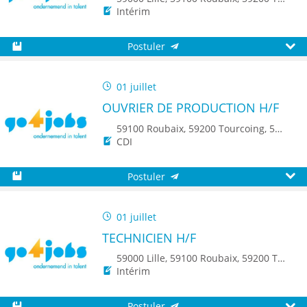
Intérim
Postuler
Sauvegarder
Aperç
01 juillet
OUVRIER DE PRODUCTION H/F
59100 Roubaix, 59200 Tourcoing, 59650 Villeneuve d'Ascq, 59150 Wattrelos, 59250 Halluin, 59223 Roncq, 59560 Comines
CDI
Postuler
Sauvegarder
Aperç
01 juillet
TECHNICIEN H/F
59000 Lille, 59100 Roubaix, 59200 Tourcoing, 59140 Dunkerque, 59650 Villeneuve d'Ascq, 59500 Douai, 59150 Wattrelos, 59370 Mons-en-Baroeul, 59250 Halluin, 59290 Wasquehal, 59270 Bailleul, 59223 Roncq, 59390 Toufflers, 8500 Kortrijk
Intérim
Postuler