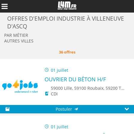
OFFRES D'EMPLOI INDUSTRIE À VILLENEUVE
D'ASCQ
PAR MÉTIER
AUTRES VILLES
36 offres
01 juillet
OUVRIER DU BÉTON H/F
59000 Lille, 59100 Roubaix, 59200 Tourcoing, 59650 Villeneuve d'Ascq, 59150 Wattrelos, 59510 Hem, 59223 Roncq, 59560 Comines, 59520 Marquette-lez-Lille, 59960 Neuville-en-Ferrain
CDI
Annuler
Postuler
Sauvegarder
Aperç
01 juillet