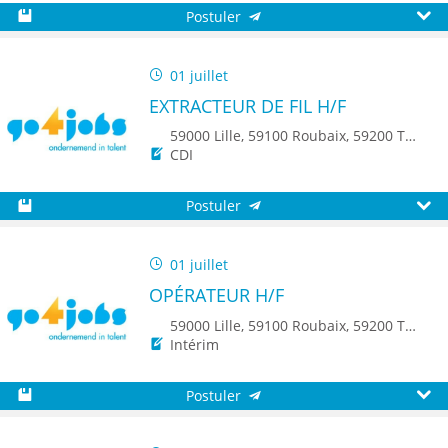
Postuler
Sauvegarder
Aperç
01 juillet
EXTRACTEUR DE FIL H/F
59000 Lille, 59100 Roubaix, 59200 Tourcoing, 59650 Villeneuve d'Ascq, 59150 Wattrelos, 59510 Hem, 59223 Roncq, 59560 Comines, 59520 Marquette-lez-Lille, 59960 Neuville-en-Ferrain
CDI
Postuler
Sauvegarder
Aperç
01 juillet
OPÉRATEUR H/F
59000 Lille, 59100 Roubaix, 59200 Tourcoing, 59140 Dunkerque, 59650 Villeneuve d'Ascq, 59500 Douai, 59150 Wattrelos, 59370 Mons-en-Baroeul, 59250 Halluin, 59290 Wasquehal, 59270 Bailleul, 59223 Roncq, 59390 Toufflers, 8500 Kortrijk
Intérim
Postuler
Sauvegarder
Aperç