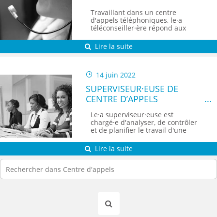
Travaillant dans un centre
d'appels téléphoniques, le·a
téléconseiller·ère répond aux
client·e·s et effectue diverses
opérations à distance.
Lire la suite
14 juin 2022
SUPERVISEUR·EUSE DE
CENTRE D’APPELS
Le·a superviseur·euse est
chargé·e d'analyser, de contrôler
et de planifier le travail d'une
équipe.
Lire la suite