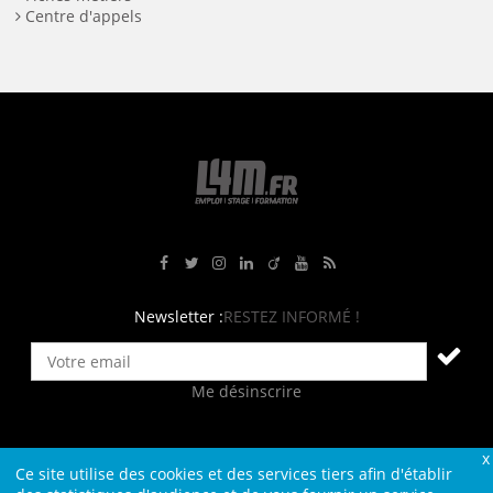
Centre d'appels
Rejoignez-nous sur Facebook
Suivez-nous sur Twitter
Suivez-nous sur Instagram
Rejoignez-nous sur LinkedIn
Rejoignez-nous sur Viadeo
Suivez-nous sur Youtube
Retrouvez tous nos flux RS
Newsletter :
RESTEZ INFORMÉ !
Me désinscrire
Ce site utilise des cookies et des services tiers afin d'établir
Contact
Plan du site
Qui sommes-nous ?
Liens