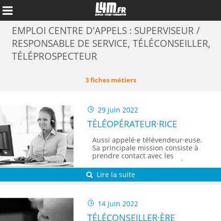
EMPLOI CENTRE D'APPELS : SUPERVISEUR /
RESPONSABLE DE SERVICE, TÉLÉCONSEILLER,
TÉLÉPROSPECTEUR
3 fiches métiers
29 juin 2022
TÉLÉOPÉRATEUR·RICE
Aussi appelé·e télévendeur·euse.
Sa principale mission consiste à
prendre contact avec les
client·e·s et les prospects. À la
Annuler
fois pour leur présenter les
Lire la suite
produits et les offres de
l'entreprise, parfois pour renouer
un contact.
14 juin 2022
TÉLÉCONSEILLER·ÈRE