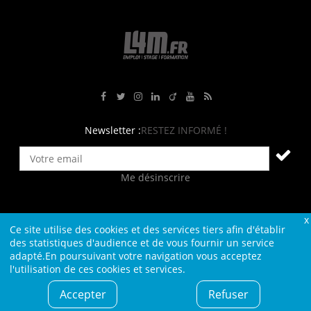
Rejoignez-nous sur Facebook
Suivez-nous sur Twitter
Suivez-nous sur Instagram
Rejoignez-nous sur LinkedIn
Rejoignez-nous sur Viadeo
Suivez-nous sur Youtube
Retrouvez tous nos flux RS
Newsletter :
RESTEZ INFORMÉ !
Me désinscrire
Ce site utilise des cookies et des services tiers afin d'établir
Contact
Plan du site
Qui sommes-nous ?
Liens
des statistiques d'audience et de vous fournir un service
adapté.En poursuivant votre navigation vous acceptez
Charte L4M
Conditions Générales
l'utilisation de ces cookies et services.
Cookies et confidentialité
Informations légales
Accepter
Refuser
© L4M - 2004-2026 -Tous droits réservés