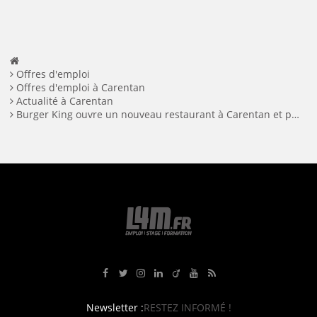
Offres d'emploi
Offres d'emploi à Carentan
Actualité à Carentan
Burger King ouvre un nouveau restaurant à Carentan et prévoit des recrutements
Rejoignez-nous sur Facebook
Suivez-nous sur Twitter
Suivez-nous sur Instagram
Rejoignez-nous sur LinkedIn
Rejoignez-nous sur Viadeo
Suivez-nous sur Youtube
Retrouvez tous nos flux RS
Newsletter :
RESTEZ INFORMÉ !