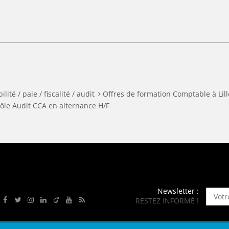
lité / paie / fiscalité / audit
Offres de formation Comptable à Lill
rôle Audit CCA en alternance H/F
Newsletter :
RESTEZ INFORMÉ !
Rejoignez-nous sur Facebook
Suivez-nous sur Twitter
Suivez-nous sur Instagram
Rejoignez-nous sur LinkedIn
Rejoignez-nous sur Viadeo
Suivez-nous sur Youtube
Retrouvez tous nos flux RSS