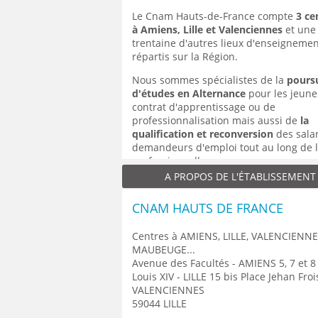
Le Cnam Hauts-de-France compte
3 ce
à Amiens, Lille et Valenciennes
et une
trentaine d'autres lieux d'enseigneme
répartis sur la Région.
Nous sommes spécialistes de la
pours
d'études en Alternance
pour les jeune
contrat d'apprentissage ou de
professionnalisation mais aussi de
la
qualification et reconversion
des salar
demandeurs d'emploi tout au long de l
professionnelle.
A PROPOS DE L'ÉTABLISSEMENT
Nous proposons plus de
100 formatio
diplômantes
ou
qualifiantes
du nivea
CNAM HAUTS DE FRANCE
au bac+5
dans de nombreuses spéciali
techniques et tertiaires de l'entrepris
Centres à AMIENS, LILLE, VALENCIENNE
aussi dans les domaines du social et d
MAUBEUGE...
santé.
Avenue des Facultés - AMIENS 5, 7 et 8
Nous accompagnons nos auditeurs dan
Louis XIV - LILLE 15 bis Place Jehan Froi
procédures de
Validation des Acquis 
VALENCIENNES
l'Expérience
(VAE) et sommes égaleme
59044 LILLE
centre de
Bilan de compétences
.