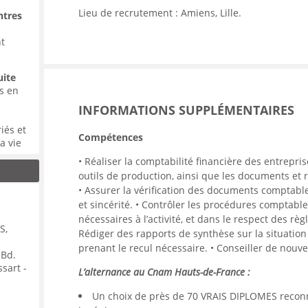
Lieu de recrutement : Amiens, Lille.
ntres
nt
uite
s en
INFORMATIONS SUPPLÉMENTAIRES
iés et
Compétences
a vie
• Réaliser la comptabilité financière des entrepri
outils de production, ainsi que les documents et 
ns
• Assurer la vérification des documents comptables
u bac
et sincérité. • Contrôler les procédures comptable
tés
e mais
nécessaires à l’activité, et dans le respect des règl
S,
e la
Rédiger des rapports de synthèse sur la situation
prenant le recul nécessaire. • Conseiller de nouv
 Bd.
s les
ssart -
L’alternance au Cnam Hauts-de-France :
de
nt
Un choix de près de 70 VRAIS DIPLOMES reconn