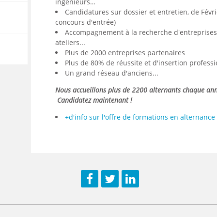
ingénieurs…
Candidatures sur dossier et entretien, de Février
 ou à
concours d'entrée)
Accompagnement à la recherche d'entreprises :
de
on des
ateliers...
Plus de 2000 entreprises partenaires
Plus de 80% de réussite et d'insertion profess
Un grand réseau d'anciens...
Nous accueillons plus de 2200 alternants chaque ann
Candidatez maintenant !
+d'info sur l'offre de formations en alternan
Facebook
Twitter
LinkedIn