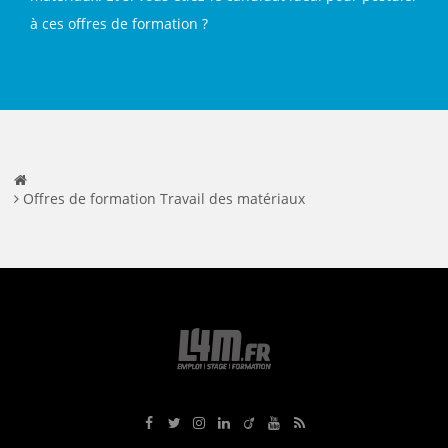
à ces offres de formation ?
Offres de formation Travail des matériaux
Rejoignez-nous sur Facebook
Suivez-nous sur Twitter
Suivez-nous sur Instagram
Rejoignez-nous sur LinkedIn
Rejoignez-nous sur Viadeo
Suivez-nous sur Youtube
Retrouvez tous nos flux RS