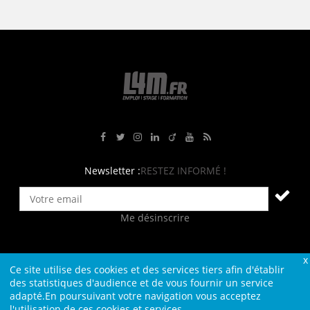
Rejoignez-nous sur Facebook
Suivez-nous sur Twitter
Suivez-nous sur Instagram
Rejoignez-nous sur LinkedIn
Rejoignez-nous sur Viadeo
Suivez-nous sur Youtube
Retrouvez tous nos flux RS
Newsletter :
RESTEZ INFORMÉ !
Me désinscrire
Ce site utilise des cookies et des services tiers afin d'établir
Contact
Plan du site
Qui sommes-nous ?
Liens
des statistiques d'audience et de vous fournir un service
adapté.En poursuivant votre navigation vous acceptez
Charte L4M
Conditions Générales
l'utilisation de ces cookies et services.