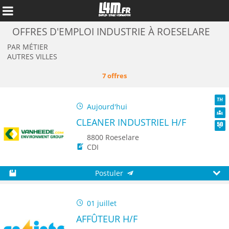
OFFRES D'EMPLOI INDUSTRIE À ROESELARE
PAR MÉTIER
AUTRES VILLES
7 offres
Aujourd'hui
TH
CLEANER INDUSTRIEL H/F
Dive
Seni
8800 Roeselare
CDI
Annuler
Postuler
Sauvegarder
Aperç
01 juillet
AFFÛTEUR H/F