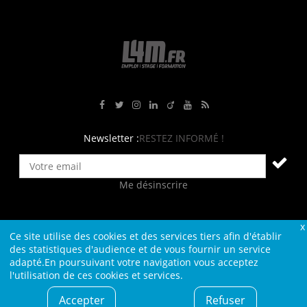
Rejoignez-nous sur Facebook
Suivez-nous sur Twitter
Suivez-nous sur Instagram
Rejoignez-nous sur LinkedIn
Rejoignez-nous sur Viadeo
Suivez-nous sur Youtube
Retrouvez tous nos flux RS
Newsletter :
RESTEZ INFORMÉ !
Me désinscrire
Ce site utilise des cookies et des services tiers afin d'établir
Contact
Plan du site
Qui sommes-nous ?
Liens
des statistiques d'audience et de vous fournir un service
adapté.En poursuivant votre navigation vous acceptez
Charte L4M
Conditions Générales
l'utilisation de ces cookies et services.
Cookies et confidentialité
Informations légales
Accepter
Refuser