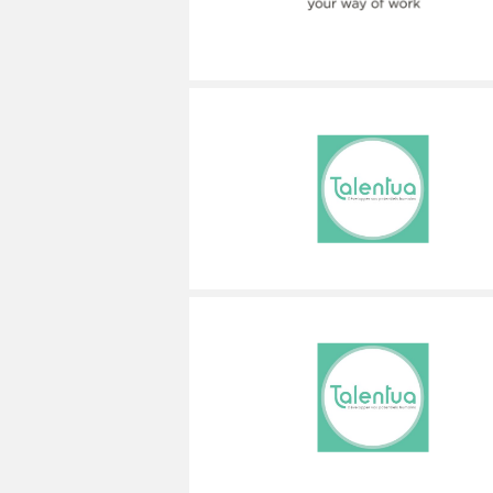
MÉCANICIEN / TECHNICIEN DE MAINT
EXPERT AUTOMOBILE
DOUAI
WATTRELOS
WATTRELOS
MÉCANIQUE
INSPECTION / CONTRÔLE
VALENCIENNES
MARCQ-EN-BAROEUL
MARCQ-EN-BAROEUL
MÉTALLURGIE
JARDINAGE
COMPIÈGNE
LENS
LENS
MÉTIERS DE BOUCHE
MÉCANICIEN AUTOMOBILE
WATTRELOS
MAUBEUGE
MAUBEUGE
OPERATEUR DE PRODUCTION
MÉTIERS DE BOUCHE
MARCQ-EN-BAROEUL
LIÉVIN
LIÉVIN
OPERATEUR RÉGLEUR
PRÉPARATEUR DE VÉHICUL
LENS
SOISSONS
SOISSONS
PRODUCTION
RESTAURATION
MAUBEUGE
LOMME
LOMME
PRODUCTION / CONDUITE MACHINE
SCIENCES HUMAINES
LIÉVIN
SÉCURITÉ
VENDEUR BOUTIQUE & MA
SOISSONS
LOMME