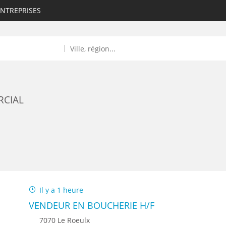
ENTREPRISES
RCIAL
ROULANTS)
ES NUMÉRIQUES
Il y a 1 heure
R
VENDEUR EN BOUCHERIE H/F
7070 Le Roeulx