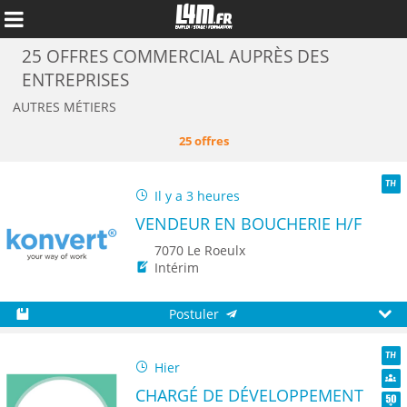
25 OFFRES COMMERCIAL AUPRÈS DES
ENTREPRISES
AUTRES MÉTIERS
25 offres
Il y a 3 heures
TH
VENDEUR EN BOUCHERIE H/F
7070 Le Roeulx
Intérim
Annuler
Postuler
Sauvegarder
Aperç
Hier
TH
CHARGÉ DE DÉVELOPPEMENT
Dive