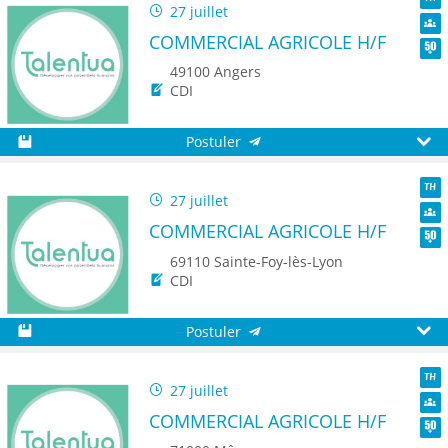
27 juillet
TH
COMMERCIAL AGRICOLE H/F
Dive
Seni
49100 Angers
CDI
Postuler
Sauvegarder
Aperç
27 juillet
TH
COMMERCIAL AGRICOLE H/F
Dive
Seni
69110 Sainte-Foy-lès-Lyon
CDI
Postuler
Sauvegarder
Aperç
27 juillet
TH
COMMERCIAL AGRICOLE H/F
Dive
Seni