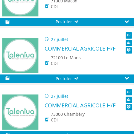
71000 Mâcon
CDI
Postuler
Sauvegarder
Aperç
27 juillet
TH
COMMERCIAL AGRICOLE H/F
Dive
Seni
72100 Le Mans
CDI
Postuler
Sauvegarder
Aperç
27 juillet
TH
COMMERCIAL AGRICOLE H/F
Dive
Seni
73000 Chambéry
CDI