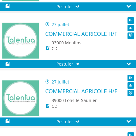
Postuler
Sauvegarder
Aperç
27 juillet
TH
COMMERCIAL AGRICOLE H/F
Dive
Seni
03000 Moulins
CDI
Postuler
Sauvegarder
Aperç
27 juillet
TH
COMMERCIAL AGRICOLE H/F
Dive
Seni
39000 Lons-le-Saunier
CDI
Postuler
Sauvegarder
Aperç