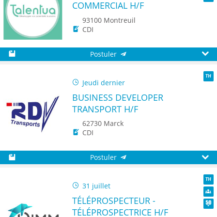
COMMERCIAL H/F
Seni
93100 Montreuil
CDI
Postuler
Sauvegarder
Aperç
Jeudi dernier
TH
BUSINESS DEVELOPER
TRANSPORT H/F
62730 Marck
CDI
Postuler
Sauvegarder
Aperç
31 juillet
TH
TÉLÉPROSPECTEUR -
Dive
TÉLÉPROSPECTRICE H/F
Seni