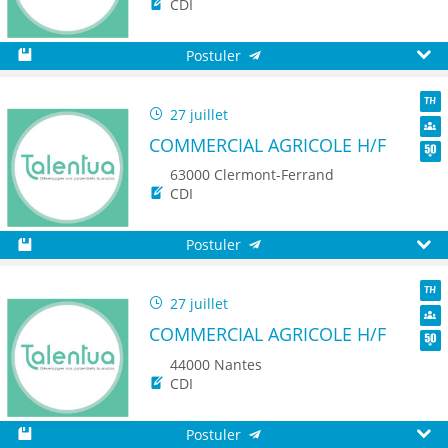
CDI
Postuler
Sauvegarder
Aperç
27 juillet
TH
COMMERCIAL AGRICOLE H/F
Dive
Seni
63000 Clermont-Ferrand
CDI
Postuler
Sauvegarder
Aperç
27 juillet
TH
COMMERCIAL AGRICOLE H/F
Dive
Seni
44000 Nantes
CDI
Postuler