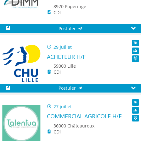
8970 Poperinge
CDI
Postuler
Sauvegarder
Aperç
29 juillet
TH
ACHETEUR H/F
Dive
Seni
59000 Lille
CDI
Postuler
Sauvegarder
Aperç
27 juillet
TH
COMMERCIAL AGRICOLE H/F
Dive
Seni
36000 Châteauroux
CDI