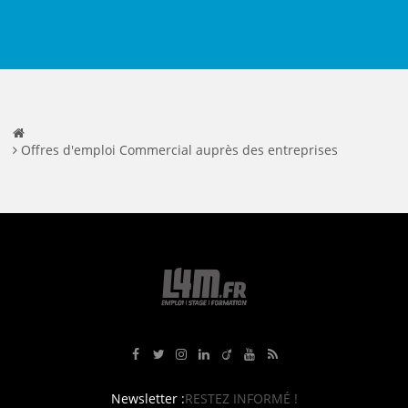
Offres d'emploi Commercial auprès des entreprises
Rejoignez-nous sur Facebook
Suivez-nous sur Twitter
Suivez-nous sur Instagram
Rejoignez-nous sur LinkedIn
Rejoignez-nous sur Viadeo
Suivez-nous sur Youtube
Retrouvez tous nos flux RS
Newsletter :
RESTEZ INFORMÉ !