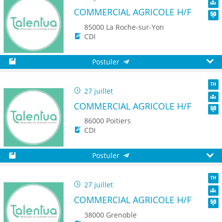
TH
COMMERCIAL AGRICOLE H/F
Dive
Seni
85000 La Roche-sur-Yon
CDI
Postuler
Sauvegarder
Aperç
27 juillet
TH
COMMERCIAL AGRICOLE H/F
Dive
Seni
86000 Poitiers
CDI
Postuler
Sauvegarder
Aperç
27 juillet
TH
COMMERCIAL AGRICOLE H/F
Dive
Seni
38000 Grenoble