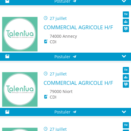
Postuler
Sauvegarder
Aperç
27 juillet
TH
COMMERCIAL AGRICOLE H/F
Dive
Seni
74000 Annecy
CDI
Postuler
Sauvegarder
Aperç
27 juillet
TH
COMMERCIAL AGRICOLE H/F
Dive
Seni
79000 Niort
CDI
Postuler
Sauvegarder
Aperç
27 juillet