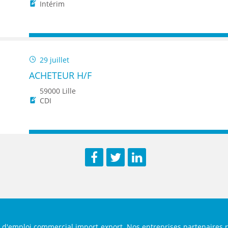
ENANCE
Intérim
29 juillet
ACHETEUR H/F
ES
59000 Lille
CDI
GASIN
Facebook
Twitter
LinkedIn
s d'emploi commercial import export. Nos entreprises partenaires r