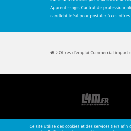
Apprentissage, Contrat de professionnali
candidat idéal pour postuler à ces offres
Offres d'emploi Commercial import 
Ce site utilise des cookies et des services tiers afi
Contact
Plan du site