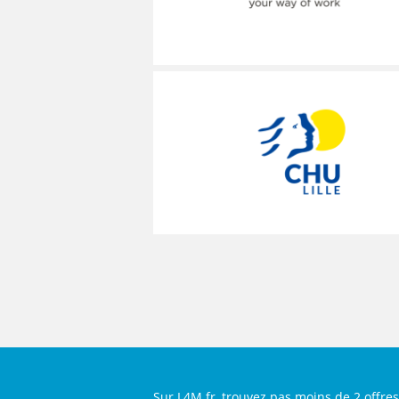
MÉCANICIEN / TECHNICIEN DE MAINT
EXPERT AUTOMOBILE
COMPIÈGNE
LENS
LENS
MÉCANIQUE
INSPECTION / CONTRÔLE
WATTRELOS
LIÉVIN
LIÉVIN
MÉTALLURGIE
JARDINAGE
MARCQ-EN-BAROEUL
LOMME
LOMME
MÉTIERS DE BOUCHE
MÉCANICIEN AUTOMOBILE
LENS
LAON
LAON
OPERATEUR DE PRODUCTION
MÉTIERS DE BOUCHE
LIÉVIN
BÉTHUNE
BÉTHUNE
OPERATEUR RÉGLEUR
PRÉPARATEUR DE VÉHICUL
LOMME
ARMENTIÈRES
ARMENTIÈRES
PRODUCTION
RESTAURATION
LAON
ABBEVILLE
ABBEVILLE
PRODUCTION / CONDUITE MACHINE
SCIENCES HUMAINES
BÉTHUNE
SÉCURITÉ
VENDEUR BOUTIQUE & MA
ARMENTIÈRES
ABBEVILLE
Sur L4M.fr, trouvez pas moins de 2 offre