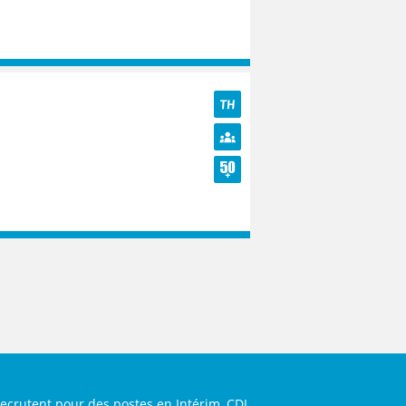
TH
Diversité
Seniors
ecrutent pour des postes en Intérim, CDI,