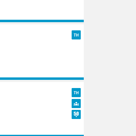
TH
TH
Diversité
Seniors