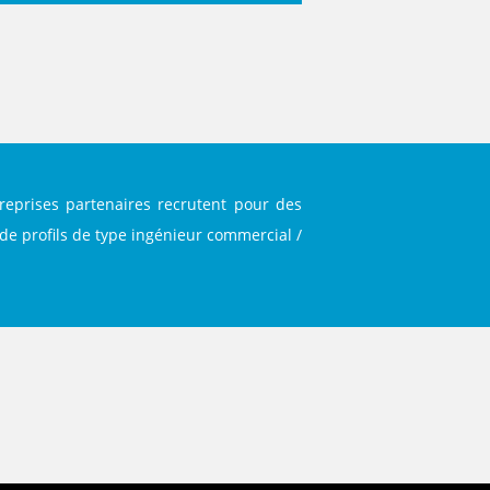
reprises partenaires recrutent pour des
de profils de type ingénieur commercial /