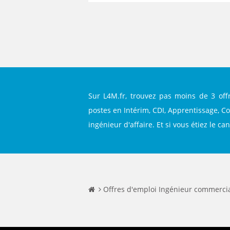
Sur L4M.fr, trouvez pas moins de 3 off
postes en Intérim, CDI, Apprentissage, C
ingénieur d'affaire. Et si vous étiez le c
Offres d'emploi Ingénieur commercial