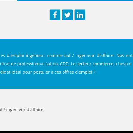
Facebook
Twitter
LinkedIn
res d'emploi ingénieur commercial / ingénieur d'affaire. Nos ent
ontrat de professionnalisation, CDD. Le secteur commerce a besoin 
andidat idéal pour postuler à ces offres d'emploi ?
 / ingénieur d'affaire