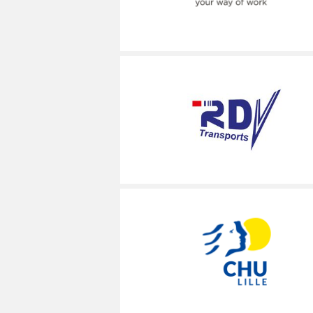
MÉCANICIEN / TECHNICIEN DE MAINT
EXPERT AUTOMOBILE
DOUAI
WATTRELOS
WATTRELOS
MÉCANIQUE
INSPECTION / CONTRÔLE
VALENCIENNES
MARCQ-EN-BAROEUL
MARCQ-EN-BAROEUL
MÉTALLURGIE
JARDINAGE
COMPIÈGNE
LENS
LENS
MÉTIERS DE BOUCHE
MÉCANICIEN AUTOMOBILE
WATTRELOS
MAUBEUGE
MAUBEUGE
OPERATEUR DE PRODUCTION
MÉTIERS DE BOUCHE
MARCQ-EN-BAROEUL
LIÉVIN
LIÉVIN
OPERATEUR RÉGLEUR
PRÉPARATEUR DE VÉHICUL
LENS
SOISSONS
SOISSONS
PRODUCTION
RESTAURATION
MAUBEUGE
LOMME
LOMME
PRODUCTION / CONDUITE MACHINE
SCIENCES HUMAINES
LIÉVIN
SÉCURITÉ
VENDEUR BOUTIQUE & MA
SOISSONS
LOMME