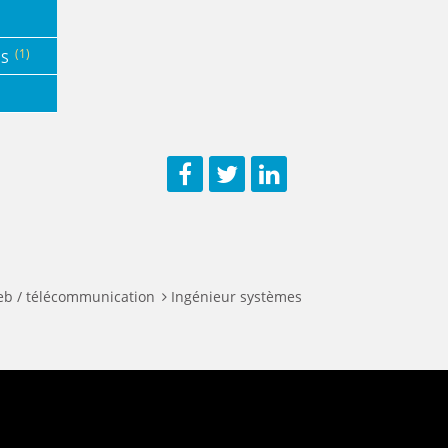
(1)
NS
Facebook
Twitter
LinkedIn
eb / télécommunication
Ingénieur systèmes