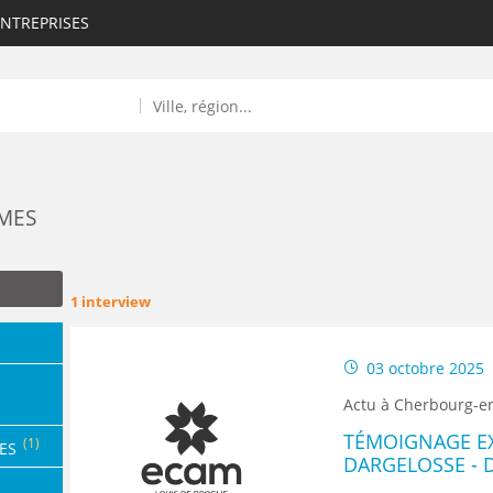
ENTREPRISES
ÈMES
1 interview
ROULANTS)
03 octobre 2025
ES NUMÉRIQUES
Actu à Cherbourg-e
R
TÉMOIGNAGE E
(1)
ES
DARGELOSSE - 
& ADMISSIONS 