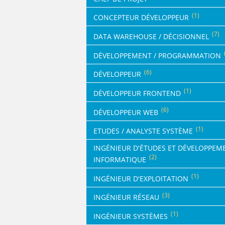
MÉCANICIEN / TECHNICIEN DE MAINT
EXPERT AUTOMOBILE
DOUAI
WATTRELOS
WATTRELOS
(1)
MÉCANIQUE
INSPECTION / CONTRÔLE
CONCEPTEUR DÉVELOPPEUR
VALENCIENNES
MARCQ-EN-BAROEUL
MARCQ-EN-BAROEUL
MÉTALLURGIE
JARDINAGE
(7)
COMPIÈGNE
DATA WAREHOUSE / DÉCISIONNEL
LENS
LENS
MÉTIERS DE BOUCHE
MÉCANICIEN AUTOMOBILE
WATTRELOS
MAUBEUGE
MAUBEUGE
DÉVELOPPEMENT / PROGRAMMATION
OPERATEUR DE PRODUCTION
MÉTIERS DE BOUCHE
MARCQ-EN-BAROEUL
LIÉVIN
LIÉVIN
(6)
OPERATEUR RÉGLEUR
PRÉPARATEUR DE VÉHICUL
DÉVELOPPEUR
LENS
SOISSONS
SOISSONS
PRODUCTION
RESTAURATION
(1)
DÉVELOPPEUR FRONTEND
MAUBEUGE
LOMME
LOMME
PRODUCTION / CONDUITE MACHINE
SCIENCES HUMAINES
LIÉVIN
(6)
DÉVELOPPEUR WEB
SÉCURITÉ
VENDEUR BOUTIQUE & MA
SOISSONS
(1)
ETUDES / ANALYSTE SYSTÈME
LOMME
INGÉNIEUR D'ÉTUDES ET DÉVELOPPEM
(2)
INFORMATIQUE
(1)
INGÉNIEUR D'EXPLOITATION
(3)
INGÉNIEUR RÉSEAU
(1)
INGÉNIEUR SYSTÈMES