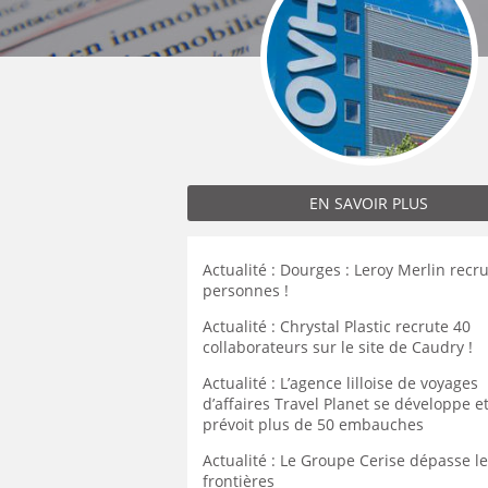
MÉCANICIEN / TECHNICIEN DE MAINT
EXPERT AUTOMOBILE
COMPIÈGNE
LENS
LENS
MÉCANIQUE
INSPECTION / CONTRÔLE
WATTRELOS
LIÉVIN
LIÉVIN
MÉTALLURGIE
JARDINAGE
MARCQ-EN-BAROEUL
LOMME
LOMME
MÉTIERS DE BOUCHE
MÉCANICIEN AUTOMOBILE
LENS
LAON
LAON
OPERATEUR DE PRODUCTION
MÉTIERS DE BOUCHE
LIÉVIN
BÉTHUNE
BÉTHUNE
OPERATEUR RÉGLEUR
PRÉPARATEUR DE VÉHICUL
LOMME
ARMENTIÈRES
ARMENTIÈRES
PRODUCTION
RESTAURATION
LAON
EN SAVOIR PLUS
ABBEVILLE
ABBEVILLE
PRODUCTION / CONDUITE MACHINE
SCIENCES HUMAINES
BÉTHUNE
SÉCURITÉ
VENDEUR BOUTIQUE & MA
ARMENTIÈRES
Actualité : Dourges : Leroy Merlin recr
personnes !
ABBEVILLE
Actualité : Chrystal Plastic recrute 40
collaborateurs sur le site de Caudry !
Actualité : L’agence lilloise de voyages
d’affaires Travel Planet se développe e
prévoit plus de 50 embauches
Actualité : Le Groupe Cerise dépasse l
frontières