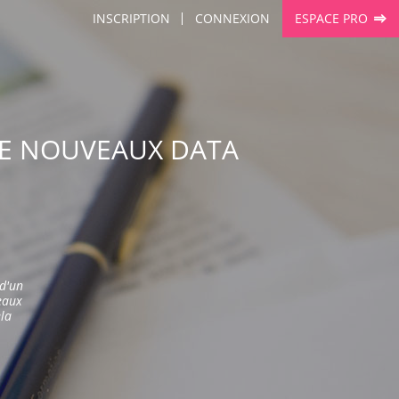
INSCRIPTION
CONNEXION
ESPACE PRO
ZE NOUVEAUX DATA
 d'un
eaux
ela