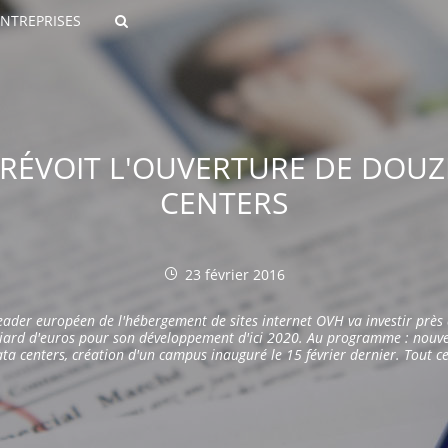
ENTREPRISES
Rechercher
 PRÉVOIT L'OUVERTURE DE DOU
CENTERS
23 février 2016
ROULANTS)
eader européen de l'hébergement de sites internet OVH va investir près
ES NUMÉRIQUES
liard d'euros pour son développement d'ici 2020. Au programme : nouv
ta centers
, création d'un campus inauguré le 15 février dernier. Tout c
devrait entraîner sur le long temps une série de recrutements.
R