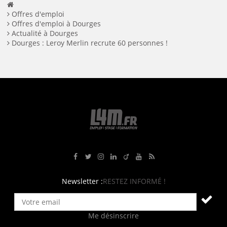
Offres d'emploi
Offres d'emploi à Dourges
Actualité à Dourges
Dourges : Leroy Merlin recrute 60 personnes !
Rejoignez-nous sur Facebook
Suivez-nous sur Twitter
Suivez-nous sur Instagram
Rejoignez-nous sur LinkedIn
Rejoignez-nous sur Viadeo
Suivez-nous sur Youtube
Retrouvez tous nos flux RS
Newsletter :
RESTEZ INFORMÉ !
Me désinscrire