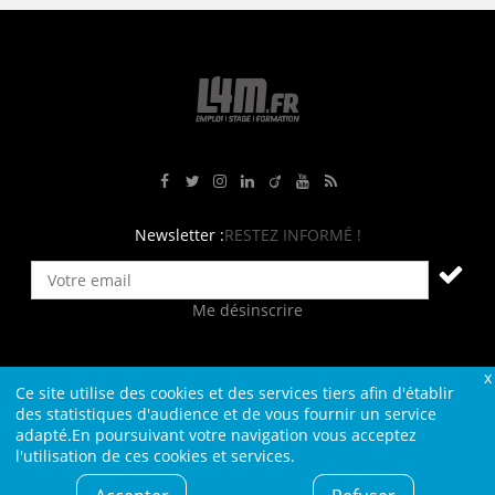
Rejoignez-nous sur Facebook
Suivez-nous sur Twitter
Suivez-nous sur Instagram
Rejoignez-nous sur LinkedIn
Rejoignez-nous sur Viadeo
Suivez-nous sur Youtube
Retrouvez tous nos flux RS
Newsletter :
RESTEZ INFORMÉ !
Me désinscrire
Ce site utilise des cookies et des services tiers afin d'établir
Contact
Plan du site
Qui sommes-nous ?
Liens
des statistiques d'audience et de vous fournir un service
adapté.En poursuivant votre navigation vous acceptez
Charte L4M
Conditions Générales
l'utilisation de ces cookies et services.
Cookies et confidentialité
Informations légales