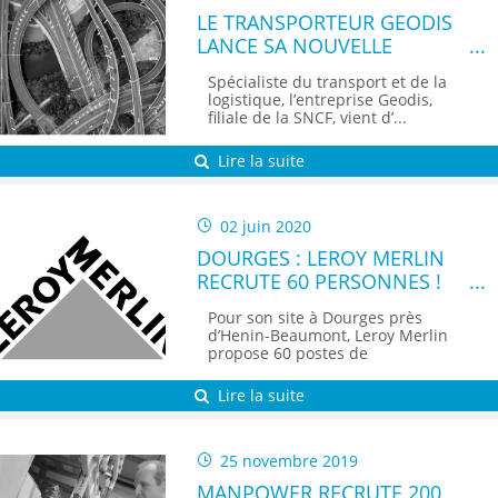
LE TRANSPORTEUR GEODIS
LANCE SA NOUVELLE
PLATEFORME MULTIMODALE
Spécialiste du transport et de la
À DOURGES
logistique, l’entreprise Geodis,
filiale de la SNCF, vient d’...
Lire la suite
02 juin 2020
DOURGES : LEROY MERLIN
RECRUTE 60 PERSONNES !
Pour son site à Dourges près
d’Henin-Beaumont, Leroy Merlin
propose 60 postes de
préparateurs de...
Lire la suite
25 novembre 2019
MANPOWER RECRUTE 200