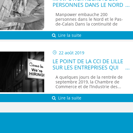
PERSONNES DANS LE NORD
ET LE PAS-DE-CALAIS
Manpower embauche 200
personnes dans le Nord et le Pas-
de-Calais Dans la continuité de
sa...
Lire la suite
22 août 2019
LE POINT DE LA CCI DE LILLE
SUR LES ENTREPRISES QUI
RECRUTENT LE PLUS DANS
A quelques jours de la rentrée de
LES HAUTS-DE-FRANCE
septembre 2019, la Chambre de
Commerce et de l’Industrie des...
Lire la suite