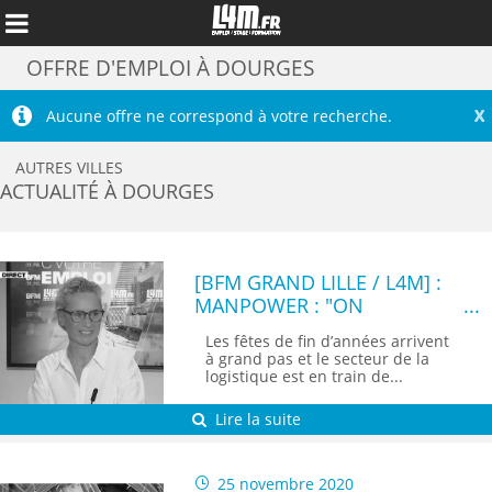
OFFRE D'EMPLOI À DOURGES
X
Aucune offre ne correspond à votre recherche.
AUTRES VILLES
ACTUALITÉ À DOURGES
[BFM GRAND LILLE / L4M] :
MANPOWER : "ON
S'ENGAGE À ACCOMPAGNER
Les fêtes de fin d’années arrivent
NOS SALARIÉS"
à grand pas et le secteur de la
Annuler
logistique est en train de...
Lire la suite
25 novembre 2020