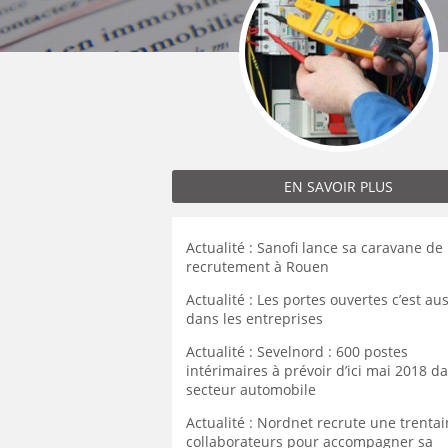
MÉCANICIEN / TECHNICIEN DE MAINT
EXPERT AUTOMOBILE
DOUAI
WATTRELOS
WATTRELOS
MÉCANIQUE
INSPECTION / CONTRÔLE
VALENCIENNES
MARCQ-EN-BAROEUL
MARCQ-EN-BAROEUL
MÉTALLURGIE
JARDINAGE
COMPIÈGNE
LENS
LENS
MÉTIERS DE BOUCHE
MÉCANICIEN AUTOMOBILE
WATTRELOS
MAUBEUGE
MAUBEUGE
OPERATEUR DE PRODUCTION
MÉTIERS DE BOUCHE
MARCQ-EN-BAROEUL
LIÉVIN
LIÉVIN
OPERATEUR RÉGLEUR
PRÉPARATEUR DE VÉHICUL
LENS
SOISSONS
SOISSONS
PRODUCTION
RESTAURATION
MAUBEUGE
EN SAVOIR PLUS
LOMME
LOMME
PRODUCTION / CONDUITE MACHINE
SCIENCES HUMAINES
LIÉVIN
SÉCURITÉ
VENDEUR BOUTIQUE & MA
SOISSONS
Actualité : Sanofi lance sa caravane de
recrutement à Rouen
LOMME
Actualité : Les portes ouvertes c’est aus
dans les entreprises
Actualité : Sevelnord : 600 postes
intérimaires à prévoir d’ici mai 2018 da
secteur automobile
Actualité : Nordnet recrute une trenta
collaborateurs pour accompagner sa