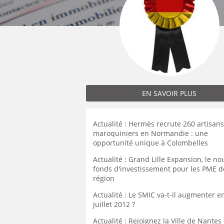
MÉCANICIEN / TECHNICIEN DE MAINT
EXPERT AUTOMOBILE
DOUAI
WATTRELOS
WATTRELOS
MÉCANIQUE
INSPECTION / CONTRÔLE
VALENCIENNES
MARCQ-EN-BAROEUL
MARCQ-EN-BAROEUL
MÉTALLURGIE
JARDINAGE
COMPIÈGNE
LENS
LENS
MÉTIERS DE BOUCHE
MÉCANICIEN AUTOMOBILE
WATTRELOS
MAUBEUGE
MAUBEUGE
OPERATEUR DE PRODUCTION
MÉTIERS DE BOUCHE
MARCQ-EN-BAROEUL
LIÉVIN
LIÉVIN
OPERATEUR RÉGLEUR
PRÉPARATEUR DE VÉHICUL
LENS
SOISSONS
SOISSONS
PRODUCTION
RESTAURATION
MAUBEUGE
EN SAVOIR PLUS
LOMME
LOMME
PRODUCTION / CONDUITE MACHINE
SCIENCES HUMAINES
LIÉVIN
SÉCURITÉ
VENDEUR BOUTIQUE & MA
SOISSONS
Actualité : Hermès recrute 260 artisans
maroquiniers en Normandie : une
LOMME
opportunité unique à Colombelles
Actualité : Grand Lille Expansion, le n
fonds d'investissement pour les PME d
région
Actualité : Le SMIC va-t-il augmenter e
juillet 2012 ?
Actualité : Rejoignez la Ville de Nantes 