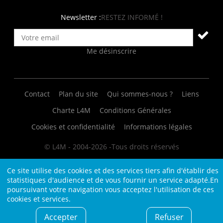
Rejoignez-nous sur Facebook
Suivez-nous sur Twitter
Suivez-nous sur Instagram
Rejoignez-nous sur LinkedIn
Rejoignez-nous sur Viadeo
Suivez-nous sur Youtube
Retrouvez tous nos flux RS
Newsletter :
RESTEZ INFORMÉ !
Me désinscrire
Contact
Plan du site
Qui sommes-nous ?
Liens
Charte L4M
Conditions Générales
Cookies et confidentialité
Informations légales
© L4M - 2004-2026 -Tous droits réservés
Ce site utilise des cookies et des services tiers afin d'établir des
statistiques d'audience et de vous fournir un service adapté.En
poursuivant votre navigation vous acceptez l'utilisation de ces
cookies et services.
Accepter
Refuser