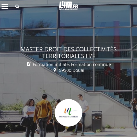
Rechercher
MASTER DROIT DES COLLECTIVITÉS
TERRITORIALES H/F
Formation initiale, Formation continue
59500 Douai
Annuler