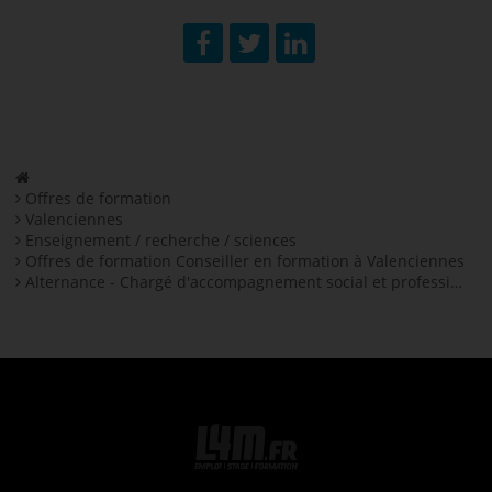
Facebook
Twitter
LinkedIn
Offres de formation
Valenciennes
Enseignement / recherche / sciences
Offres de formation Conseiller en formation à Valenciennes
Alternance - Chargé d'accompagnement social et professionnel en alternance H/F