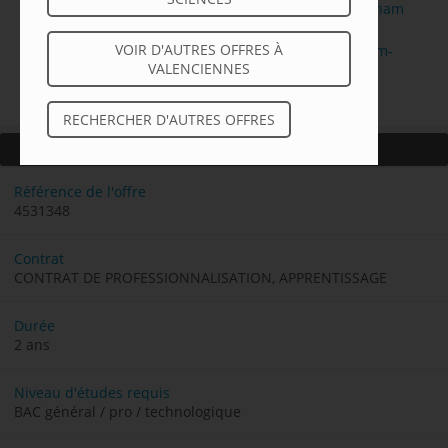
+d'info sur l'offre de formations en alternance au Cnam
Hauts de France
:
https://www.cnam-hauts-de-
VOIR D'AUTRES OFFRES À
france.fr/poursuites-detudes-en-alternance-au-cnam-
VALENCIENNES
hauts-de-france/
RECHERCHER D'AUTRES OFFRES
A PROPOS DU POSTE
Référence de l'offre
4531348
Contrat
CONTRAT DE PROFESSIONNALISATION, APPRENTISSAGE
Durée
2 ans
Niveau d'études requis
BAC général / pro / technologique