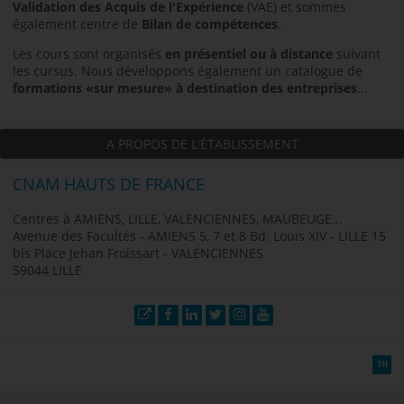
Validation des Acquis de l'Expérience
(VAE) et sommes
également centre de
Bilan de compétences
.
Les cours sont organisés
en présentiel ou à distance
suivant
les cursus. Nous développons également un catalogue de
formations «sur mesure» à destination des entreprises
...
A PROPOS DE L'ÉTABLISSEMENT
CNAM HAUTS DE FRANCE
Centres à AMIENS, LILLE, VALENCIENNES, MAUBEUGE...
Avenue des Facultés - AMIENS 5, 7 et 8 Bd. Louis XIV - LILLE 15
bis Place Jehan Froissart - VALENCIENNES
59044 LILLE
Site web
Facebook
LinkedIn
Twitter
Instagram
YouTube
TH