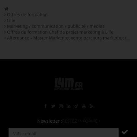
Offres de formation
Lille
Marketing / communication / publicité / médias
Offres de formation Chef de projet marketing à Lille
Alternance - Master Marketing vente parcours marketing intégré dans un monde digitalisé en alternance H/F
Rejoignez-nous sur Facebook
Suivez-nous sur Twitter
Suivez-nous sur Instagram
Rejoignez-nous sur LinkedIn
Rejoignez-nous sur Viadeo
Suivez-nous sur Youtube
Retrouvez tous nos flux RS
Newsletter :
RESTEZ INFORMÉ !