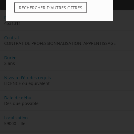
A PROPOS DU POSTE
RECHERCHER D'AUTRES OFFRES
Référence de l'offre
4531311
Contrat
CONTRAT DE PROFESSIONNALISATION, APPRENTISSAGE
Durée
2 ans
Niveau d'études requis
LICENCE ou équivalent
Date de début
Dès que possible
Localisation
59000 Lille