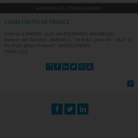
A PROPOS DE L'ÉTABLISSEMENT
CNAM HAUTS DE FRANCE
Centres à AMIENS, LILLE, VALENCIENNES, MAUBEUGE...
Avenue des Facultés - AMIENS 5, 7 et 8 Bd. Louis XIV - LILLE 15
bis Place Jehan Froissart - VALENCIENNES
59044 LILLE
Site web
Facebook
LinkedIn
Twitter
Instagram
YouTube
TH
Facebook
Twitter
LinkedIn