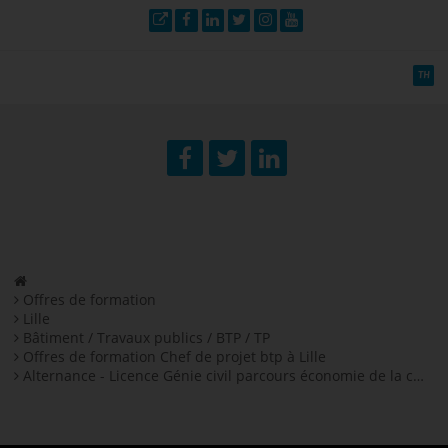
Site web
Facebook
LinkedIn
Twitter
Instagram
YouTube
TH
Facebook
Twitter
LinkedIn
Offres de formation
Lille
Bâtiment / Travaux publics / BTP / TP
Offres de formation Chef de projet btp à Lille
Alternance - Licence Génie civil parcours économie de la construction en alternance H/F