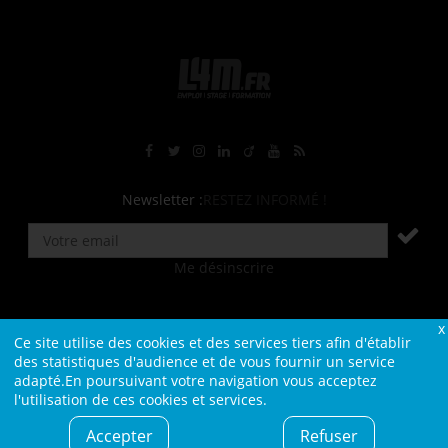
Rejoignez-nous sur Facebook
Suivez-nous sur Twitter
Suivez-nous sur Instagram
Rejoignez-nous sur LinkedIn
Rejoignez-nous sur Viadeo
Suivez-nous sur Youtube
Retrouvez tous nos flux RS
Newsletter :
RESTEZ INFORMÉ !
Me désinscrire
Ce site utilise des cookies et des services tiers afin d'établir
Contact
Plan du site
Qui sommes-nous ?
Liens
des statistiques d'audience et de vous fournir un service
adapté.En poursuivant votre navigation vous acceptez
Charte L4M
Conditions Générales
l'utilisation de ces cookies et services.
Cookies et confidentialité
Informations légales
Accepter
Refuser