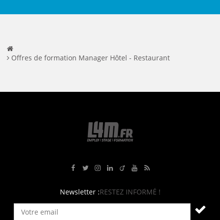
Offres de formation Manager Hôtel - Restaurant
Rejoignez-nous sur Facebook
Suivez-nous sur Twitter
Suivez-nous sur Instagram
Rejoignez-nous sur LinkedIn
Rejoignez-nous sur Viadeo
Suivez-nous sur Youtube
Retrouvez tous nos flux RS
Newsletter :
RESTEZ INFORMÉ !