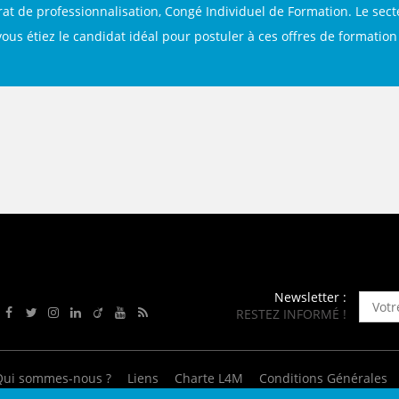
ENANCE
t de professionnalisation, Congé Individuel de Formation. Le secte
i vous étiez le candidat idéal pour postuler à ces offres de formation
ES
GASIN
Newsletter :
RESTEZ INFORMÉ !
Rejoignez-nous sur Facebook
Suivez-nous sur Twitter
Suivez-nous sur Instagram
Rejoignez-nous sur LinkedIn
Rejoignez-nous sur Viadeo
Suivez-nous sur Youtube
Retrouvez tous nos flux RSS
Qui sommes-nous ?
Liens
Charte L4M
Conditions Générales