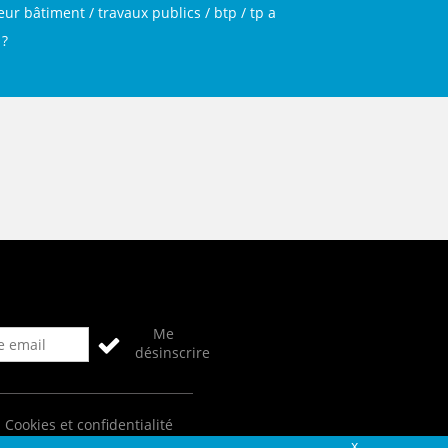
ur bâtiment / travaux publics / btp / tp a
 ?
Me
désinscrire
Cookies et confidentialité
Fermer