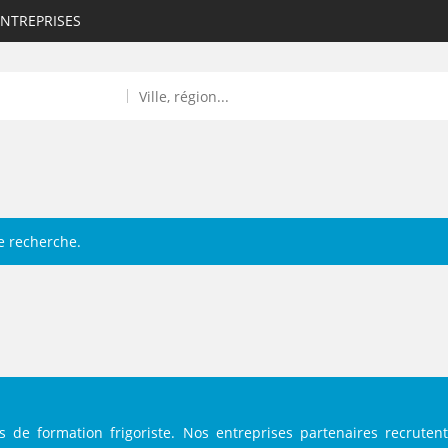
ENTREPRISES
e recherche.
ROULANTS)
ES NUMÉRIQUES
R
s de formation frigoriste. Nos entreprises partenaires recrutent