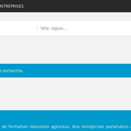
ENTREPRISES
e recherche.
ROULANTS)
ES NUMÉRIQUES
R
s de formation menuisier agenceur. Nos entreprises partenaires