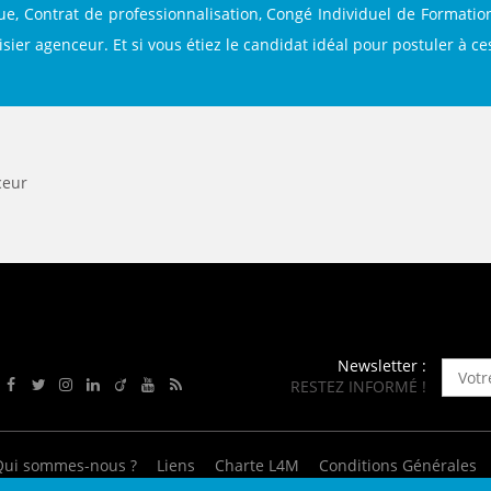
ENANCE
nue, Contrat de professionnalisation, Congé Individuel de Formation
sier agenceur. Et si vous étiez le candidat idéal pour postuler à ce
ES
ceur
GASIN
Newsletter :
RESTEZ INFORMÉ !
Rejoignez-nous sur Facebook
Suivez-nous sur Twitter
Suivez-nous sur Instagram
Rejoignez-nous sur LinkedIn
Rejoignez-nous sur Viadeo
Suivez-nous sur Youtube
Retrouvez tous nos flux RSS
Qui sommes-nous ?
Liens
Charte L4M
Conditions Générales