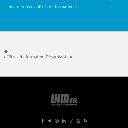
postuler à ces offres de formation ?
Offres de formation Désamianteur
Rejoignez-nous sur Facebook
Suivez-nous sur Twitter
Suivez-nous sur Instagram
Rejoignez-nous sur LinkedIn
Rejoignez-nous sur Viadeo
Suivez-nous sur Youtube
Retrouvez tous nos flux RS