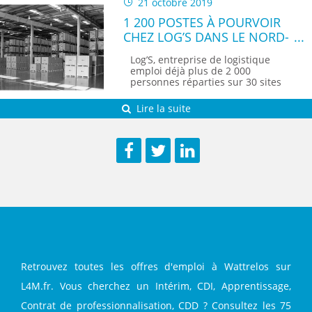
21 octobre 2019
1 200 POSTES À POURVOIR
CHEZ LOG’S DANS LE NORD-
PAS-DE-CALAIS
Log’S, entreprise de logistique
emploi déjà plus de 2 000
personnes réparties sur 30 sites
en...
Lire la suite
Facebook
Twitter
LinkedIn
Retrouvez toutes les offres d'emploi à Wattrelos sur
L4M.fr. Vous cherchez un Intérim, CDI, Apprentissage,
Contrat de professionnalisation, CDD ? Consultez les 75