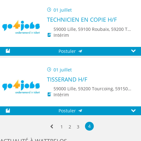
01 juillet
TECHNICIEN EN COPIE H/F
59000 Lille, 59100 Roubaix, 59200 Tourcoing, 59140 Dunkerque, 59650 Villeneuve d'Ascq, 59500 Douai, 59150 Wattrelos, 59370 Mons-en-Baroeul, 59250 Halluin, 59290 Wasquehal, 59270 Bailleul, 59223 Roncq, 59390 Toufflers, 8500 Kortrijk
Intérim
Postuler
Sauvegarder
Aperç
01 juillet
TISSERAND H/F
59000 Lille, 59200 Tourcoing, 59150 Wattrelos, 59250 Halluin, 59223 Roncq, 59560 Comines
Intérim
Postuler
Sauvegarder
Aperç
4
1
2
3
Précédente