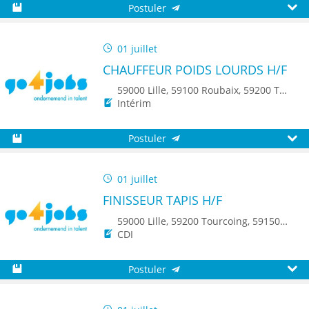
Postuler
Sauvegarder
Aperç
01 juillet
CHAUFFEUR POIDS LOURDS H/F
59000 Lille, 59100 Roubaix, 59200 Tourcoing, 59140 Dunkerque, 59650 Villeneuve d'Ascq, 59500 Douai, 59150 Wattrelos, 59370 Mons-en-Baroeul, 59250 Halluin, 59290 Wasquehal, 59270 Bailleul, 59223 Roncq, 59390 Toufflers, 8500 Kortrijk
Intérim
Postuler
Sauvegarder
Aperç
01 juillet
FINISSEUR TAPIS H/F
59000 Lille, 59200 Tourcoing, 59150 Wattrelos, 59250 Halluin, 59223 Roncq, 59560 Comines
CDI
Postuler
Sauvegarder
Aperç