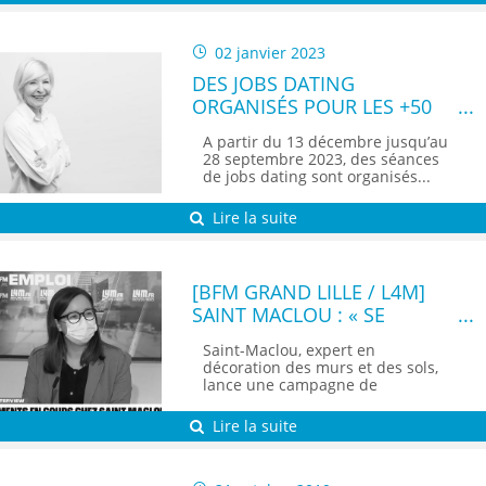
02 janvier 2023
DES JOBS DATING
ORGANISÉS POUR LES +50
ANS DANS LA MÉTROPOLE
A partir du 13 décembre jusqu’au
LILLOISE
28 septembre 2023, des séances
de jobs dating sont organisés...
Lire la suite
[BFM GRAND LILLE / L4M]
SAINT MACLOU : « SE
RENOUVELER, C’EST LA
Saint-Maclou, expert en
FORCE DE NOTRE
décoration des murs et des sols,
ENTREPRISE »
lance une campagne de
recrutement. Au...
Lire la suite