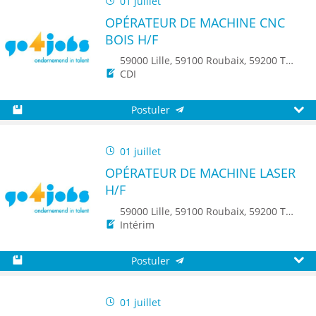
01 juillet
OPÉRATEUR DE MACHINE CNC
BOIS H/F
59000 Lille, 59100 Roubaix, 59200 Tourcoing, 59150 Wattrelos, 59510 Hem, 59223 Roncq, 59560 Comines
CDI
Postuler
Sauvegarder
Aperç
01 juillet
OPÉRATEUR DE MACHINE LASER
H/F
59000 Lille, 59100 Roubaix, 59200 Tourcoing, 59140 Dunkerque, 59650 Villeneuve d'Ascq, 59500 Douai, 59150 Wattrelos, 59370 Mons-en-Baroeul, 59250 Halluin, 59290 Wasquehal, 59270 Bailleul, 59223 Roncq, 59390 Toufflers, 8500 Kortrijk
Intérim
Postuler
Sauvegarder
Aperç
01 juillet