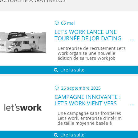
ACTUALITÉ À WATTRELOS
05 mai
LET’S WORK LANCE UNE
TOURNÉE DE JOB DATING
DANS LE NORD POUR
L’entreprise de recrutement Let’s
RECRUTER EN BELGIQUE
Work organise une nouvelle
édition de sa “Let’s Work Job
Tour”...
Lire la suite
26 septembre 2025
CAMPAGNE INNOVANTE :
LET’S WORK VIENT VERS
VOUS
Une campagne sans frontières
Let’s Work, entreprise d’intérim
de taille moyenne basée à
Roulers,...
Lire la suite