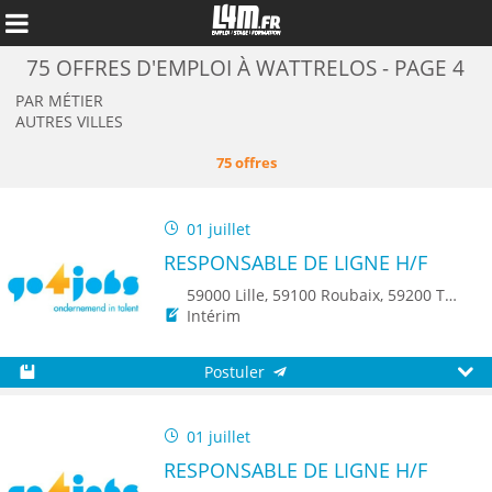
75 OFFRES D'EMPLOI À WATTRELOS - PAGE 4
PAR MÉTIER
AUTRES VILLES
75 offres
01 juillet
RESPONSABLE DE LIGNE H/F
59000 Lille, 59100 Roubaix, 59200 Tourcoing, 59140 Dunkerque, 59650 Villeneuve d'Ascq, 59500 Douai, 59150 Wattrelos, 59370 Mons-en-Baroeul, 59250 Halluin, 59290 Wasquehal, 59270 Bailleul, 59223 Roncq, 59390 Toufflers, 8500 Kortrijk, 7700 Mouscron
Intérim
Annuler
Postuler
Sauvegarder
Aperç
01 juillet
RESPONSABLE DE LIGNE H/F