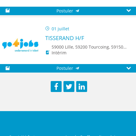
Postuler
Sauvegarder
Aperç
01 juillet
TISSERAND H/F
59000 Lille, 59200 Tourcoing, 59150 Wattrelos, 59250 Halluin, 59223 Roncq, 59560 Comines
Intérim
Postuler
Sauvegarder
Aperç
Facebook
Twitter
LinkedIn