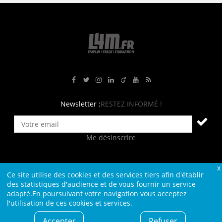
Rejoignez-nous sur Facebook
Suivez-nous sur Twitter
Suivez-nous sur Instagram
Rejoignez-nous sur LinkedIn
Rejoignez-nous sur Viadeo
Suivez-nous sur Youtube
Retrouvez tous nos flux RS
Newsletter :
RESTEZ INFORMÉ !
Me désinscrire
Ce site utilise des cookies et des services tiers afin d'établir
Contact
Plan du site
Qui sommes-nous ?
Liens
des statistiques d'audience et de vous fournir un service
adapté.En poursuivant votre navigation vous acceptez
Charte L4M
Conditions Générales
l'utilisation de ces cookies et services.
Cookies et confidentialité
Informations légales
Accepter
Refuser