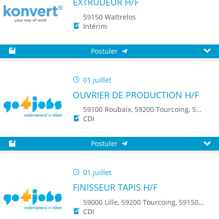
EXTRUDEUR H/F
59150 Wattrelos
Intérim
Postuler
Sauvegarder
Aperç
01 juillet
OUVRIER DE PRODUCTION H/F
59100 Roubaix, 59200 Tourcoing, 59650 Villeneuve d'Ascq, 59150 Wattrelos, 59250 Halluin, 59223 Roncq, 59560 Comines
CDI
Postuler
Sauvegarder
Aperç
01 juillet
FINISSEUR TAPIS H/F
59000 Lille, 59200 Tourcoing, 59150 Wattrelos, 59250 Halluin, 59223 Roncq, 59560 Comines
CDI