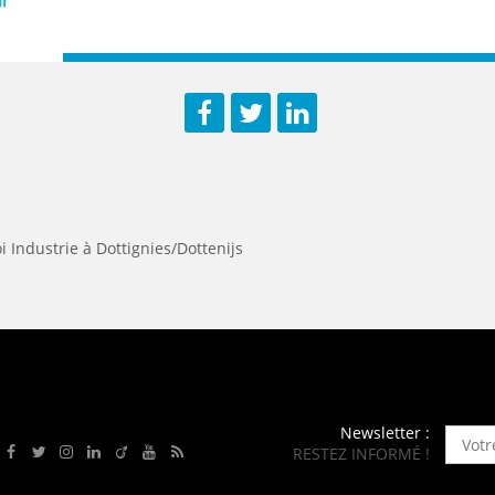
Facebook
Twitter
LinkedIn
i Industrie à Dottignies/Dottenijs
Newsletter :
RESTEZ INFORMÉ !
Rejoignez-nous sur Facebook
Suivez-nous sur Twitter
Suivez-nous sur Instagram
Rejoignez-nous sur LinkedIn
Rejoignez-nous sur Viadeo
Suivez-nous sur Youtube
Retrouvez tous nos flux RSS