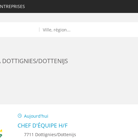
ENTREPRISES
À DOTTIGNIES/DOTTENIJS
ROULANTS)
ES NUMÉRIQUES
Aujourd'hui
R
CHEF D'ÉQUIPE H/F
7711 Dottignies/Dottenijs