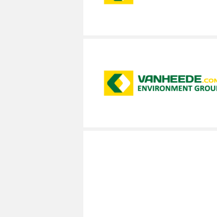
MÉCANICIEN / TECHNICIEN DE MAINT
EXPERT AUTOMOBILE
COMPIÈGNE
LENS
LENS
MÉCANIQUE
INSPECTION / CONTRÔLE
WATTRELOS
LIÉVIN
LIÉVIN
MÉTALLURGIE
JARDINAGE
MARCQ-EN-BAROEUL
LOMME
LOMME
MÉTIERS DE BOUCHE
MÉCANICIEN AUTOMOBILE
LENS
LAON
LAON
OPERATEUR DE PRODUCTION
MÉTIERS DE BOUCHE
LIÉVIN
BÉTHUNE
BÉTHUNE
OPERATEUR RÉGLEUR
PRÉPARATEUR DE VÉHICUL
LOMME
ARMENTIÈRES
ARMENTIÈRES
PRODUCTION
RESTAURATION
LAON
ABBEVILLE
ABBEVILLE
PRODUCTION / CONDUITE MACHINE
SCIENCES HUMAINES
BÉTHUNE
SÉCURITÉ
VENDEUR BOUTIQUE & MA
ARMENTIÈRES
ABBEVILLE