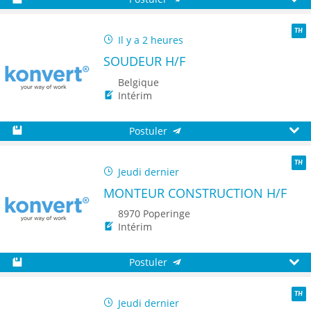
Sauvegarder
Aperç
Il y a 2 heures
TH
SOUDEUR H/F
Belgique
Intérim
Postuler
Sauvegarder
Aperç
Jeudi dernier
TH
MONTEUR CONSTRUCTION H/F
8970 Poperinge
Intérim
Postuler
Sauvegarder
Aperç
Jeudi dernier
TH