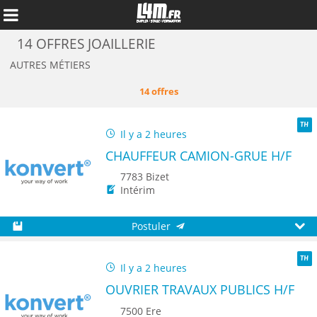
14 OFFRES JOAILLERIE
AUTRES MÉTIERS
14 offres
Il y a 2 heures
TH
CHAUFFEUR CAMION-GRUE H/F
7783 Bizet
Intérim
Postuler
Annuler
Sauvegarder
Aperç
Il y a 2 heures
TH
OUVRIER TRAVAUX PUBLICS H/F
7500 Ere