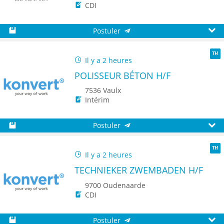
CDI
Postuler
Sauvegarder
Aperç
Il y a 2 heures
TH
POLISSEUR BÉTON H/F
7536 Vaulx
Intérim
Postuler
Sauvegarder
Aperç
Il y a 2 heures
TH
TECHNIEKER ZWEMBADEN H/F
9700 Oudenaarde
CDI
Postuler