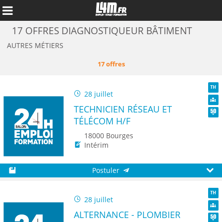
17 OFFRES DIAGNOSTIQUEUR BÂTIMENT
AUTRES MÉTIERS
17 offres
28 juillet
TH
TECHNICIEN RÉSEAU ET
Dive
TÉLÉCOM H/F
Seni
18000 Bourges
Intérim
Annuler
Postuler
Sauvegarder
Aperç
28 juillet
TH
ALTERNANCE - PLOMBIER
Dive