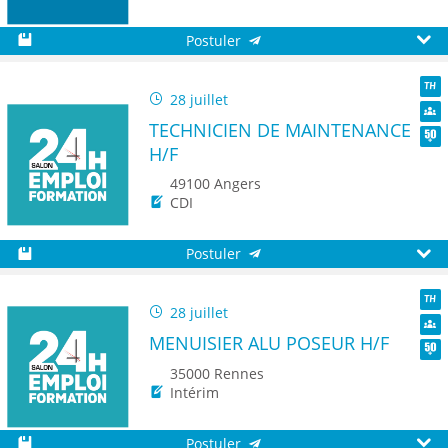
Postuler
Sauvegarder
Aperç
28 juillet
TH
TECHNICIEN DE MAINTENANCE
Dive
H/F
Seni
49100 Angers
CDI
Postuler
Sauvegarder
Aperç
28 juillet
TH
MENUISIER ALU POSEUR H/F
Dive
Seni
35000 Rennes
Intérim
Postuler