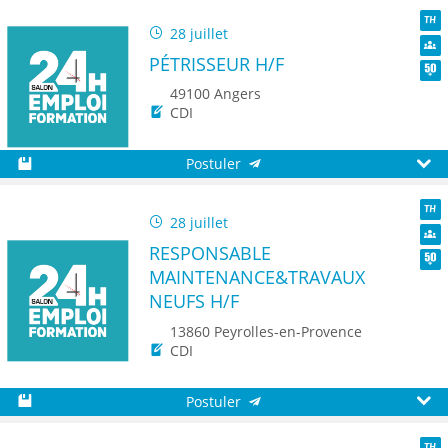
28 juillet
TH
PÉTRISSEUR H/F
Dive
Seni
49100 Angers
CDI
Postuler
Sauvegarder
Aperç
28 juillet
TH
RESPONSABLE
Dive
MAINTENANCE&TRAVAUX
Seni
NEUFS H/F
13860 Peyrolles-en-Provence
CDI
Postuler
Sauvegarder
Aperç