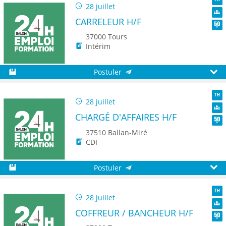
28 juillet
TH
CARRELEUR H/F
Dive
Seni
37000 Tours
Intérim
Postuler
Sauvegarder
Aperç
28 juillet
TH
CHARGÉ D'AFFAIRES H/F
Dive
Seni
37510 Ballan-Miré
CDI
Postuler
Sauvegarder
Aperç
28 juillet
TH
COFFREUR / BANCHEUR H/F
Dive