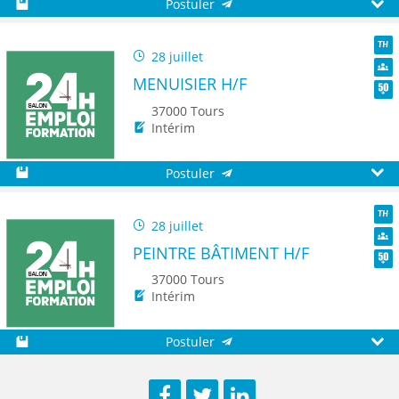
Postuler
Sauvegarder
Aperç
28 juillet
TH
MENUISIER H/F
Dive
Seni
37000 Tours
Intérim
Postuler
Sauvegarder
Aperç
28 juillet
TH
PEINTRE BÂTIMENT H/F
Dive
Seni
37000 Tours
Intérim
Postuler
Sauvegarder
Aperç