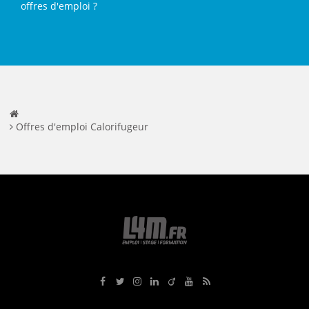
offres d'emploi ?
Offres d'emploi Calorifugeur
Rejoignez-nous sur Facebook
Suivez-nous sur Twitter
Suivez-nous sur Instagram
Rejoignez-nous sur LinkedIn
Rejoignez-nous sur Viadeo
Suivez-nous sur Youtube
Retrouvez tous nos flux RS