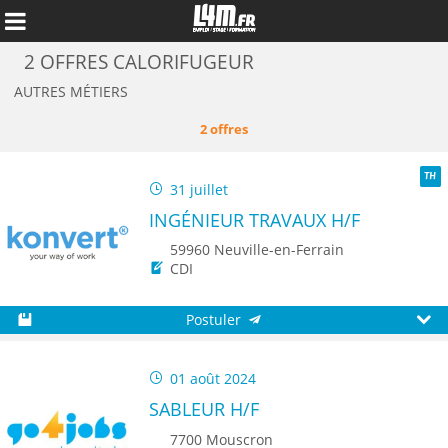
2 OFFRES CALORIFUGEUR
AUTRES MÉTIERS
2 offres
31 juillet
TH
INGÉNIEUR TRAVAUX H/F
59960 Neuville-en-Ferrain
CDI
Postuler
Annuler
Sauvegarder
Aperç
01 août 2024
SABLEUR H/F
7700 Mouscron