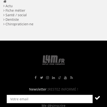
Actu
Fiche métier
Santé / social
Dentiste
Chiropraticien·ne
Rejoignez-nous sur Facebook
Suivez-nous sur Twitter
Suivez-nous sur Instagram
Rejoignez-nous sur LinkedIn
Rejoignez-nous sur Viadeo
Suivez-nous sur Youtube
Retrouvez tous nos flux RS
Newsletter :
RESTEZ INFORMÉ !
Me désinscrire