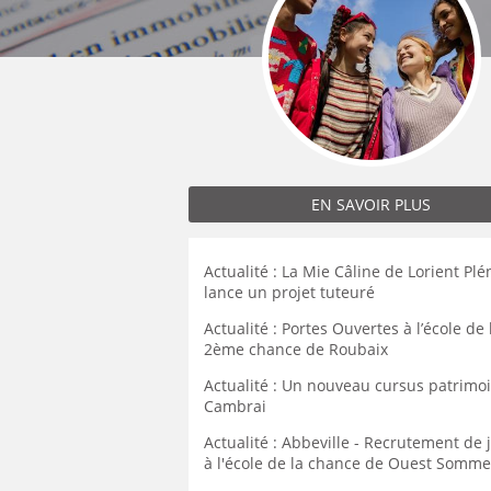
MÉCANICIEN / TECHNICIEN DE MAINT
EXPERT AUTOMOBILE
DOUAI
WATTRELOS
WATTRELOS
MÉCANIQUE
INSPECTION / CONTRÔLE
VALENCIENNES
MARCQ-EN-BAROEUL
MARCQ-EN-BAROEUL
MÉTALLURGIE
JARDINAGE
COMPIÈGNE
LENS
LENS
MÉTIERS DE BOUCHE
MÉCANICIEN AUTOMOBILE
WATTRELOS
MAUBEUGE
MAUBEUGE
OPERATEUR DE PRODUCTION
MÉTIERS DE BOUCHE
MARCQ-EN-BAROEUL
LIÉVIN
LIÉVIN
OPERATEUR RÉGLEUR
PRÉPARATEUR DE VÉHICUL
LENS
SOISSONS
SOISSONS
PRODUCTION
RESTAURATION
MAUBEUGE
EN SAVOIR PLUS
LOMME
LOMME
PRODUCTION / CONDUITE MACHINE
SCIENCES HUMAINES
LIÉVIN
SÉCURITÉ
VENDEUR BOUTIQUE & MA
SOISSONS
Actualité : La Mie Câline de Lorient Pl
lance un projet tuteuré
LOMME
Actualité : Portes Ouvertes à l’école de 
2ème chance de Roubaix
Actualité : Un nouveau cursus patrimo
Cambrai
Actualité : Abbeville - Recrutement de
à l'école de la chance de Ouest Somme