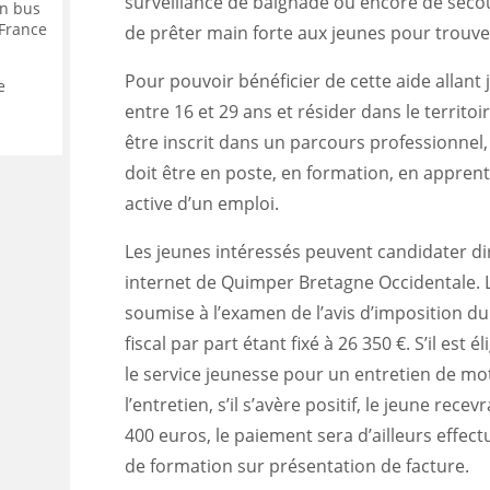
surveillance de baignade ou encore de seco
en bus
-France
de prêter main forte aux jeunes pour trouve
Pour pouvoir bénéficier de cette aide allant j
e
entre 16 et 29 ans et résider dans le territo
être inscrit dans un parcours professionnel,
doit être en poste, en formation, en appren
active d’un emploi.
Les jeunes intéressés peuvent candidater dir
internet de Quimper Bretagne Occidentale. L’
soumise à l’examen de l’avis d’imposition du
fiscal par part étant fixé à 26 350 €. S’il est é
le service jeunesse pour un entretien de moti
l’entretien, s’il s’avère positif, le jeune rece
400 euros, le paiement sera d’ailleurs effec
de formation sur présentation de facture.