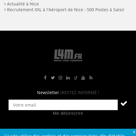
Actualité à Nice
Recrutement XXL à l'Aéroport de Nice : 500 Postes à Saisir
Rejoignez-nous sur Facebook
Suivez-nous sur Twitter
Suivez-nous sur Instagram
Rejoignez-nous sur LinkedIn
Rejoignez-nous sur Viadeo
Suivez-nous sur Youtube
Retrouvez tous nos flux RS
Newsletter :
RESTEZ INFORMÉ !
Me désinscrire
Ce site utilise des cookies et des services tiers afin d'établir