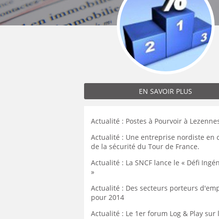
MÉCANICIEN / TECHNICIEN DE MAINT
EXPERT AUTOMOBILE
COMPIÈGNE
LENS
LENS
MÉCANIQUE
INSPECTION / CONTRÔLE
WATTRELOS
LIÉVIN
LIÉVIN
MÉTALLURGIE
JARDINAGE
MARCQ-EN-BAROEUL
LOMME
LOMME
MÉTIERS DE BOUCHE
MÉCANICIEN AUTOMOBILE
LENS
LAON
LAON
OPERATEUR DE PRODUCTION
MÉTIERS DE BOUCHE
LIÉVIN
BÉTHUNE
BÉTHUNE
OPERATEUR RÉGLEUR
PRÉPARATEUR DE VÉHICUL
LOMME
ARMENTIÈRES
ARMENTIÈRES
PRODUCTION
RESTAURATION
LAON
EN SAVOIR PLUS
ABBEVILLE
ABBEVILLE
PRODUCTION / CONDUITE MACHINE
SCIENCES HUMAINES
BÉTHUNE
SÉCURITÉ
VENDEUR BOUTIQUE & MA
ARMENTIÈRES
Actualité : Postes à Pourvoir à Lezenne
ABBEVILLE
Actualité : Une entreprise nordiste en
de la sécurité du Tour de France.
Actualité : La SNCF lance le « Défi Ingé
»
Actualité : Des secteurs porteurs d'emp
pour 2014
Actualité : Le 1er forum Log & Play sur 