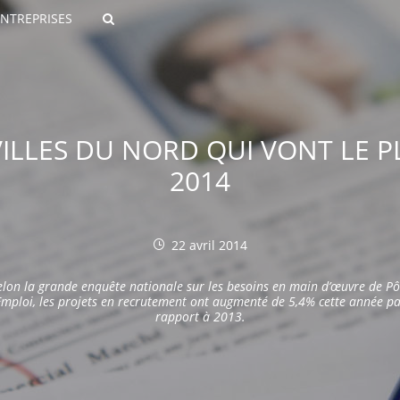
ENTREPRISES
Rechercher
 VILLES DU NORD QUI VONT LE 
2014
22 avril 2014
ROULANTS)
elon la grande enquête nationale sur les besoins en main d’œuvre de Pô
ES NUMÉRIQUES
mploi, les projets en recrutement ont augmenté de 5,4% cette année p
rapport à 2013.
R