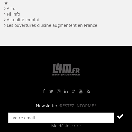
Actu
Fil info
Actualité emploi
Les ouvertures d’usine augmentent en France
Rejoignez-nous sur Facebook
Suivez-nous sur Twitter
Suivez-nous sur Instagram
Rejoignez-nous sur LinkedIn
Rejoignez-nous sur Viadeo
Suivez-nous sur Youtube
Retrouvez tous nos flux RS
Newsletter :
RESTEZ INFORMÉ !
Me désinscrire