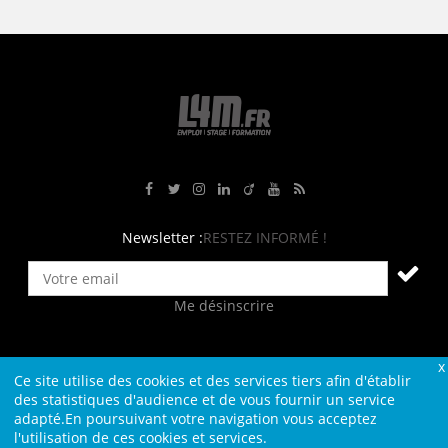
Rejoignez-nous sur Facebook
Suivez-nous sur Twitter
Suivez-nous sur Instagram
Rejoignez-nous sur LinkedIn
Rejoignez-nous sur Viadeo
Suivez-nous sur Youtube
Retrouvez tous nos flux RS
Newsletter :
RESTEZ INFORMÉ !
Me désinscrire
Ce site utilise des cookies et des services tiers afin d'établir
Contact
Plan du site
Qui sommes-nous ?
Liens
des statistiques d'audience et de vous fournir un service
adapté.En poursuivant votre navigation vous acceptez
Charte L4M
Conditions Générales
l'utilisation de ces cookies et services.