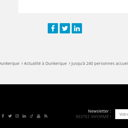
Facebook
Twitter
LinkedIn
 Dunkerque
Actualité à Dunkerque
Jusqu’à 240 personnes accuei
Newsletter :
RESTEZ INFORMÉ !
Rejoignez-nous sur Facebook
Suivez-nous sur Twitter
Suivez-nous sur Instagram
Rejoignez-nous sur LinkedIn
Rejoignez-nous sur Viadeo
Suivez-nous sur Youtube
Retrouvez tous nos flux RSS