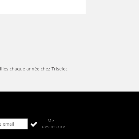
llies chaque année chez Triselec
Me
désinscrire