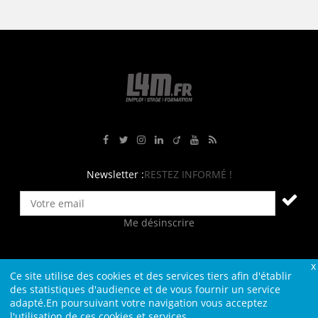
Rejoignez-nous sur Facebook
Suivez-nous sur Twitter
Suivez-nous sur Instagram
Rejoignez-nous sur LinkedIn
Rejoignez-nous sur Viadeo
Suivez-nous sur Youtube
Retrouvez tous nos flux RS
Newsletter :
RESTEZ INFORMÉ !
Me désinscrire
Ce site utilise des cookies et des services tiers afin d'établir
Contact
Plan du site
Qui sommes-nous ?
Liens
des statistiques d'audience et de vous fournir un service
adapté.En poursuivant votre navigation vous acceptez
Charte L4M
Conditions Générales
l'utilisation de ces cookies et services.