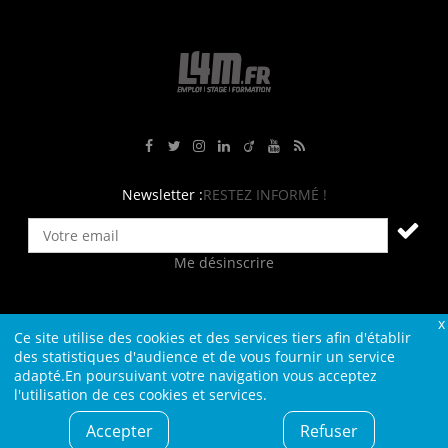
Rejoignez-nous sur Facebook
Suivez-nous sur Twitter
Suivez-nous sur Instagram
Rejoignez-nous sur LinkedIn
Rejoignez-nous sur Viadeo
Suivez-nous sur Youtube
Retrouvez tous nos flux RS
Newsletter :
RESTEZ INFORMÉ !
Me désinscrire
Ce site utilise des cookies et des services tiers afin d'établir
Contact
Plan du site
Qui sommes-nous ?
Liens
des statistiques d'audience et de vous fournir un service
adapté.En poursuivant votre navigation vous acceptez
Charte L4M
Conditions Générales
l'utilisation de ces cookies et services.
Cookies et confidentialité
Informations légales
Accepter
Refuser