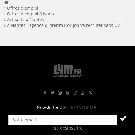
Offres d'emploi
Offres d'emploi à Nantes
Actualité à Nantes
A Nantes, l’agence d’intérim Hoc job va recruter sans CV
Rejoignez-nous sur Facebook
Suivez-nous sur Twitter
Suivez-nous sur Instagram
Rejoignez-nous sur LinkedIn
Rejoignez-nous sur Viadeo
Suivez-nous sur Youtube
Retrouvez tous nos flux RS
Newsletter :
RESTEZ INFORMÉ !
Me désinscrire