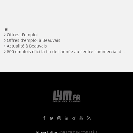
Facebook
Twitter
LinkedIn
Offres d'emploi
Offres d'emploi à Beauvais
Actualité à Beauvais
600 emplois d'ici la fin de l'année au centre commercial du Jeu de Paume de Beauvais
Rejoignez-nous sur Facebook
Suivez-nous sur Twitter
Suivez-nous sur Instagram
Rejoignez-nous sur LinkedIn
Rejoignez-nous sur Viadeo
Suivez-nous sur Youtube
Retrouvez tous nos flux RS
Newsletter :
RESTEZ INFORMÉ !