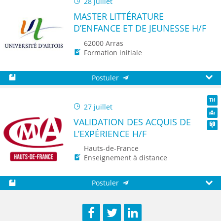
28 juillet
MASTER LITTÉRATURE
D’ENFANCE ET DE JEUNESSE H/F
62000 Arras
Formation initiale
Postuler
Sauvegarder
Aperç
27 juillet
TH
VALIDATION DES ACQUIS DE
Dive
L’EXPÉRIENCE H/F
Seni
Hauts-de-France
Enseignement à distance
Postuler
Sauvegarder
Aperç