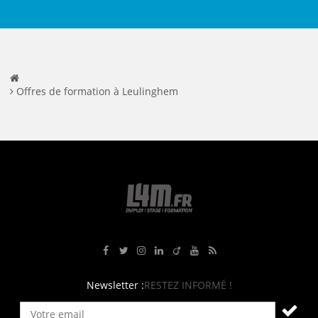
Offres de formation à Leulinghem
Rejoignez-nous sur Facebook
Suivez-nous sur Twitter
Suivez-nous sur Instagram
Rejoignez-nous sur LinkedIn
Rejoignez-nous sur Viadeo
Suivez-nous sur Youtube
Retrouvez tous nos flux RS
Newsletter :
RESTEZ INFORMÉ !