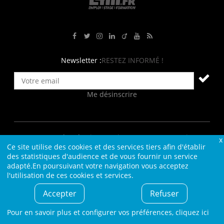
Rejoignez-nous sur Facebook
Suivez-nous sur Twitter
Suivez-nous sur Instagram
Rejoignez-nous sur LinkedIn
Rejoignez-nous sur Viadeo
Suivez-nous sur Youtube
Retrouvez tous nos flux RS
Newsletter :
RESTEZ INFORMÉ !
Me désinscrire
Contact
Plan du site
Qui sommes-nous ?
Liens
Ce site utilise des cookies et des services tiers afin d'établir
Charte L4M
Conditions Générales
des statistiques d'audience et de vous fournir un service
adapté.En poursuivant votre navigation vous acceptez
Cookies et confidentialité
Informations légales
l'utilisation de ces cookies et services.
© L4M - 2004-2026 -Tous droits réservés
Accepter
Refuser
Pour en savoir plus et configurer vos préférences,
cliquez ici