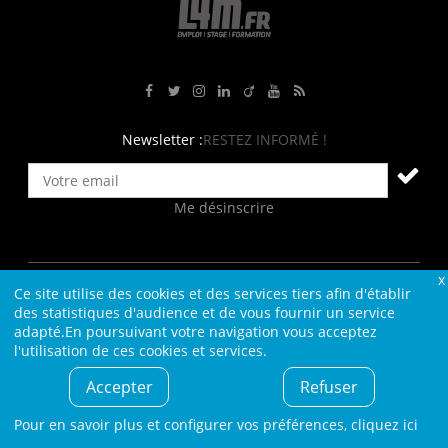
Rejoignez-nous sur Facebook
Suivez-nous sur Twitter
Suivez-nous sur Instagram
Rejoignez-nous sur LinkedIn
Rejoignez-nous sur Viadeo
Suivez-nous sur Youtube
Retrouvez tous nos flux RS
Newsletter :
RESTEZ INFORMÉ !
Me désinscrire
Ce site utilise des cookies et des services tiers afin d'établir
Contact
Plan du site
Qui sommes-nous ?
Liens
des statistiques d'audience et de vous fournir un service
Charte L4M
Conditions Générales
adapté.En poursuivant votre navigation vous acceptez
l'utilisation de ces cookies et services.
Cookies et confidentialité
Informations légales
Accepter
Refuser
© L4M - 2004-2026 -Tous droits réservés
Pour en savoir plus et configurer vos préférences,
cliquez ici