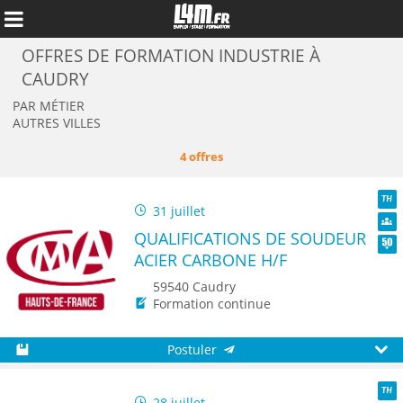
OFFRES DE FORMATION INDUSTRIE À
CAUDRY
PAR MÉTIER
AUTRES VILLES
4 offres
31 juillet
TH
QUALIFICATIONS DE SOUDEUR
Dive
ACIER CARBONE H/F
Seni
59540 Caudry
Formation continue
Annuler
Postuler
Sauvegarder
Aperç
28 juillet