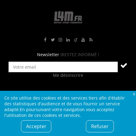
Rejoignez-nous sur Facebook
Suivez-nous sur Twitter
Suivez-nous sur Instagram
Rejoignez-nous sur LinkedIn
Rejoignez-nous sur Viadeo
Suivez-nous sur Youtube
Retrouvez tous nos flux RS
Newsletter :
RESTEZ INFORMÉ !
Me désinscrire
Ce site utilise des cookies et des services tiers afin d'établir
Contact
Plan du site
Qui sommes-nous ?
Liens
des statistiques d'audience et de vous fournir un service
adapté.En poursuivant votre navigation vous acceptez
Charte L4M
Conditions Générales
l'utilisation de ces cookies et services.
Cookies et confidentialité
Informations légales
Accepter
Refuser
© L4M - 2004-2026 -Tous droits réservés