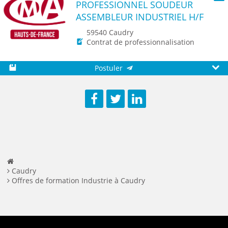
PROFESSIONNEL SOUDEUR
Seni
ASSEMBLEUR INDUSTRIEL H/F
59540 Caudry
Contrat de professionnalisation
Postuler
Sauvegarder
Aperç
Facebook
Twitter
LinkedIn
Caudry
Offres de formation Industrie à Caudry