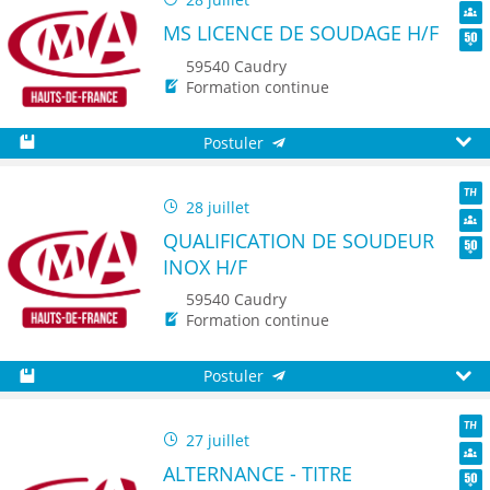
TH
MS LICENCE DE SOUDAGE H/F
Dive
Seni
59540 Caudry
Formation continue
Postuler
Sauvegarder
Aperç
28 juillet
TH
QUALIFICATION DE SOUDEUR
Dive
INOX H/F
Seni
59540 Caudry
Formation continue
Postuler
Sauvegarder
Aperç
27 juillet
TH
ALTERNANCE - TITRE
Dive